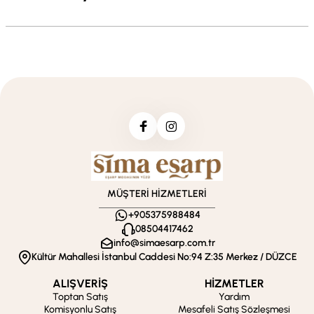
MÜŞTERİ HİZMETLERİ
+905375988484
08504417462
info@simaesarp.com.tr
Kültür Mahallesi İstanbul Caddesi No:94 Z:35 Merkez / DÜZCE
ALIŞVERİŞ
HİZMETLER
Toptan Satış
Yardım
Komisyonlu Satış
Mesafeli Satış Sözleşmesi