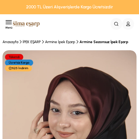
2000 TL Üzeri Alışverişlerde Kargo Ücretsizdir
Menü
Anasayfa
İPEK EŞARP
Armine İpek Eşarp
Armine Sezonsuz İpek Eşarp
Tükendi
Ücretsiz Kargo
%25 İndirim