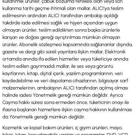
kullanımlık ürünler, çabuk bozulma tehlikesi olan veya son
kullanma tarihi geçme ihtimali olan mallar, ALICI’ya teslim
edilmesinin ardından ALICI tarafından ambalajı açıldığı
takdirde iade edilmesi sağlık ve hijyen açısından uygun
olmayan ürünler, teslim edildikten sonra başka ürünlerle
karışan ve doğası gereği ayrıştırılması mümkün olmayan
ürünler, Abonelik sözleşmesi kapsamında sağlananlar dışında,
gazete ve dergi gibi süreli yayınlara ilişkin mallar, Elektronik
ortamda anında ifa edilen hizmetler veya tüketiciye anında
teslim edilen gayrimaddi mallar, ile ses veya görüntü
kayıtlarının, kitap, dijital içerik, yazılım programlarının, veri
kaydedebilme ve veri depolama cihazlarının, bilgisayar sarf
malzemelerinin, ambalajının ALICI tarafından açılmış olması
halinde iadesi Yönetmelik gereği mümkün değildir. Ayrıca
Cayma hakkı süresi sona ermeden önce, tüketicinin onayı ile
ifasına başlanan hizmetlere ilişkin cayma hakkının kullanılması
da Yönetmelik gereği mümkün değildir.
Kozmetik ve kişisel bakım ürünleri, iç giyim ürünleri, mayo,
bikini, kitap, kopyalanabilir yazılım ve programlar, DVD, VCD,