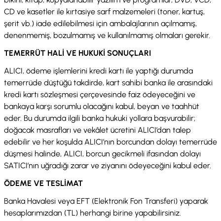
CD ve kasetler ile kırtasiye sarf malzemeleri (toner, kartuş,
şerit vb.) iade edilebilmesi için ambalajlarının açılmamış,
denenmemiş, bozulmamış ve kullanılmamış olmaları gerekir.
TEMERRÜT HALİ VE HUKUKİ SONUÇLARI
ALICI, ödeme işlemlerini kredi kartı ile yaptığı durumda
temerrüde düştüğü takdirde, kart sahibi banka ile arasındaki
kredi kartı sözleşmesi çerçevesinde faiz ödeyeceğini ve
bankaya karşı sorumlu olacağını kabul, beyan ve taahhüt
eder. Bu durumda ilgili banka hukuki yollara başvurabilir;
doğacak masrafları ve vekâlet ücretini ALICI’dan talep
edebilir ve her koşulda ALICI’nın borcundan dolayı temerrüde
düşmesi halinde, ALICI, borcun gecikmeli ifasından dolayı
SATICI’nın uğradığı zarar ve ziyanını ödeyeceğini kabul eder.
ÖDEME VE TESLİMAT
Banka Havalesi veya EFT (Elektronik Fon Transferi) yaparak
hesaplarımızdan (TL) herhangi birine yapabilirsiniz.