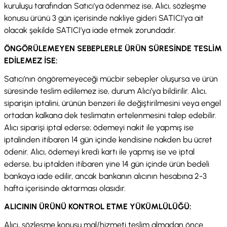
kuruluşu tarafından Satıcı'ya ödenmez ise, Alıcı, sözleşme
konusu ürünü 3 gün içerisinde nakliye gideri SATICI’ya ait
olacak şekilde SATICI’ya iade etmek zorundadır.
ÖNGÖRÜLEMEYEN SEBEPLERLE ÜRÜN SÜRESİNDE TESLİM
EDİLEMEZ İSE:
Satıcı’nın öngöremeyeceği mücbir sebepler oluşursa ve ürün
süresinde teslim edilemez ise, durum Alıcı’ya bildirilir. Alıcı,
siparişin iptalini, ürünün benzeri ile değiştirilmesini veya engel
ortadan kalkana dek teslimatın ertelenmesini talep edebilir.
Alıcı siparişi iptal ederse; ödemeyi nakit ile yapmış ise
iptalinden itibaren 14 gün içinde kendisine nakden bu ücret
ödenir. Alıcı, ödemeyi kredi kartı ile yapmış ise ve iptal
ederse, bu iptalden itibaren yine 14 gün içinde ürün bedeli
bankaya iade edilir, ancak bankanın alıcının hesabına 2-3
hafta içerisinde aktarması olasıdır.
ALICININ ÜRÜNÜ KONTROL ETME YÜKÜMLÜLÜĞÜ:
Alıcı, sözleşme konusu mal/hizmeti teslim almadan önce