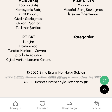
ALIŞVERİŞ
HİZMETLER
Toptan Satış
Yardım
Komisyonlu Satış
Mesafeli Satış Sözleşmesi
K.V.K Kanunu
İstek ve Önerileriniz
Gizlilik Sözleşmesi
Garanti Şartları
Teslimat Şartları
İRTİBAT
Kategoriler
İletişim
Hakkımızda
Tüketici Hakları – Cayma –
İptal İade Koşulları
Kişisel Verileri Koruma Kanunu
© 2026 Sima Eşarp. Her Hakkı Saklıdır
ADT E-Ticaret Sistemleriyle Hazırlanmıştır.
Anasayfa
Favoriler
Kargo Sorgu
Sepetim