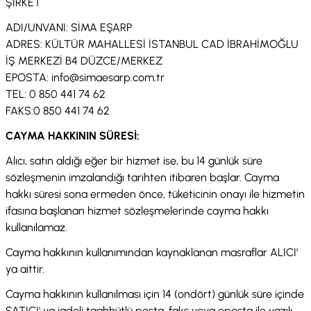
ŞİRKET
ADI/UNVANI: SİMA EŞARP
ADRES: KÜLTÜR MAHALLESİ İSTANBUL CAD İBRAHİMOĞLU
İŞ MERKEZİ B4 DÜZCE/MERKEZ
EPOSTA: info@simaesarp.com.tr
TEL: 0 850 441 74 62
FAKS:0 850 441 74 62
CAYMA HAKKININ SÜRESİ:
Alıcı, satın aldığı eğer bir hizmet ise, bu 14 günlük süre
sözleşmenin imzalandığı tarihten itibaren başlar. Cayma
hakkı süresi sona ermeden önce, tüketicinin onayı ile hizmetin
ifasına başlanan hizmet sözleşmelerinde cayma hakkı
kullanılamaz.
Cayma hakkının kullanımından kaynaklanan masraflar ALICI’
ya aittir.
Cayma hakkının kullanılması için 14 (ondört) günlük süre içinde
SATICI' ya iadeli taahhütlü posta, faks veya eposta ile yazılı