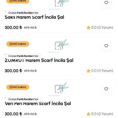
%40 İndirim
HAREMSCARF
Ürünün
Farklı Renkleri
Var
Saks Harem Scarf İncila Şal
300,00 ₺
0.0 (0 Yorum)
499,90 ₺
%40 İndirim
HAREMSCARF
Ürünün
Farklı Renkleri
Var
ZÜMRÜT Harem Scarf İncila Şal
300,00 ₺
0.0 (0 Yorum)
499,90 ₺
%40 İndirim
HAREMSCARF
Ürünün
Farklı Renkleri
Var
Veri Peri Harem Scarf İncila Şal
300,00 ₺
0.0 (0 Yorum)
499,90 ₺