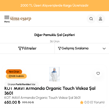
2000 TL Üzeri Alışverişlerde Kargo Ücretsizdir
Menü
Diğer Pamuklu Şal Çeşitleri
36 Ürün
Filitreler
Yeni Ürün
%35 İndirim
Armanda
Ürünün
Farklı Renkleri
Var
KOT MAVİ Armanda Organic Touch Viskoz Şal
3601
KOT MAVİ Armanda Organic Touch Viskoz Şal 3601
650,00 ₺
0.0 (0 Yorum)
999,90 ₺