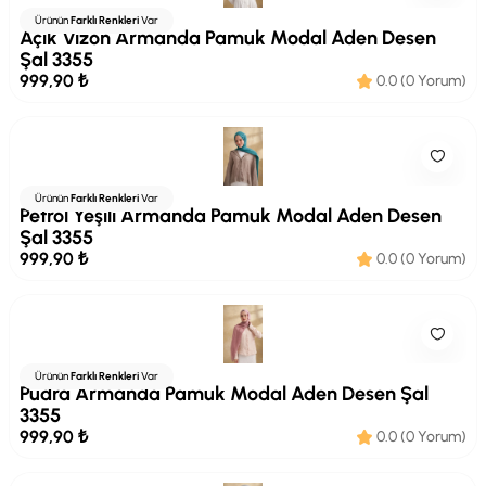
Armanda
Ürünün
Farklı Renkleri
Var
Açık Vizon Armanda Pamuk Modal Aden Desen
Şal 3355
999,90 ₺
0.0 (0 Yorum)
Armanda
Ürünün
Farklı Renkleri
Var
Petrol Yeşili Armanda Pamuk Modal Aden Desen
Şal 3355
999,90 ₺
0.0 (0 Yorum)
Armanda
Ürünün
Farklı Renkleri
Var
Pudra Armanda Pamuk Modal Aden Desen Şal
3355
999,90 ₺
0.0 (0 Yorum)