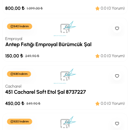
800,00 ₺
0.0 (0 Yorum)
1.099,00 ₺
%40 İndirim
Emproyal
Antep Fıstığı Emproyal Bürümcük Şal
150,00 ₺
0.0 (0 Yorum)
249,90 ₺
%18 İndirim
Cacharel
451 Cacharel Soft Etol Şal 8737227
450,00 ₺
0.0 (0 Yorum)
549,90 ₺
%50 İndirim