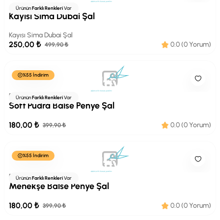
Arwella
Ürünün
Farklı Renkleri
Var
Kayısı Sima Dubai Şal
Kayısı Sima Dubai Şal
250,00 ₺
0.0 (0 Yorum)
499,90 ₺
%55 İndirim
Balse
Ürünün
Farklı Renkleri
Var
Soft Pudra Balse Penye Şal
180,00 ₺
0.0 (0 Yorum)
399,90 ₺
%55 İndirim
Balse
Ürünün
Farklı Renkleri
Var
Menekşe Balse Penye Şal
180,00 ₺
0.0 (0 Yorum)
399,90 ₺