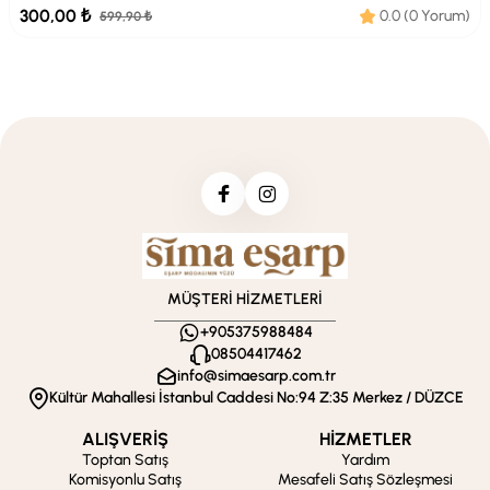
300,00 ₺
0.0 (0 Yorum)
599,90 ₺
MÜŞTERİ HİZMETLERİ
+905375988484
08504417462
info@simaesarp.com.tr
Kültür Mahallesi İstanbul Caddesi No:94 Z:35 Merkez / DÜZCE
ALIŞVERİŞ
HİZMETLER
Toptan Satış
Yardım
Komisyonlu Satış
Mesafeli Satış Sözleşmesi