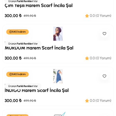
HAREMSCARF
Ürünün
Farklı Renkleri
Var
Çim Yeşili Harem Scarf İncila Şal
300,00 ₺
0.0 (0 Yorum)
499,90 ₺
%40 İndirim
HAREMSCARF
Ürünün
Farklı Renkleri
Var
MÜRDÜM Harem Scarf İncila Şal
300,00 ₺
0.0 (0 Yorum)
499,90 ₺
%40 İndirim
HAREMSCARF
Ürünün
Farklı Renkleri
Var
İNDİGO Harem Scarf İncila Şal
300,00 ₺
0.0 (0 Yorum)
499,90 ₺