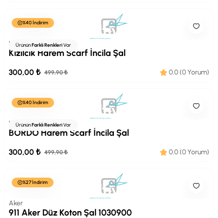
%40 İndirim
HAREMSCARF
Ürünün
Farklı Renkleri
Var
Kızılcık Harem Scarf İncila Şal
300,00 ₺
0.0 (0 Yorum)
499,90 ₺
%40 İndirim
HAREMSCARF
Ürünün
Farklı Renkleri
Var
BORDO Harem Scarf İncila Şal
300,00 ₺
0.0 (0 Yorum)
499,90 ₺
%27 İndirim
Aker
911 Aker Düz Koton Şal 1030900