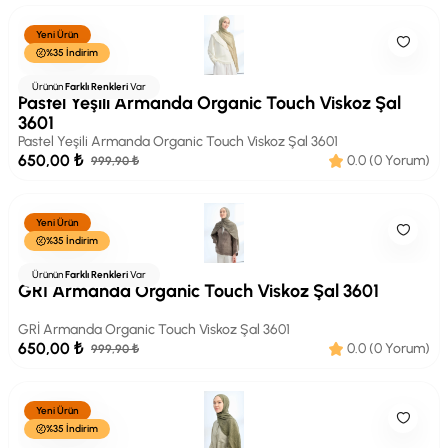
Yeni Ürün
%35 İndirim
Armanda
Ürünün
Farklı Renkleri
Var
Pastel Yeşili Armanda Organic Touch Viskoz Şal
3601
Pastel Yeşili Armanda Organic Touch Viskoz Şal 3601
650,00 ₺
0.0 (0 Yorum)
999,90 ₺
Yeni Ürün
%35 İndirim
Armanda
Ürünün
Farklı Renkleri
Var
GRİ Armanda Organic Touch Viskoz Şal 3601
GRİ Armanda Organic Touch Viskoz Şal 3601
650,00 ₺
0.0 (0 Yorum)
999,90 ₺
Yeni Ürün
%35 İndirim