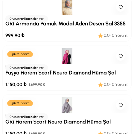
Armanda
Ürünün
Farklı Renkleri
Var
GRİ Armanda Pamuk Modal Aden Desen Şal 3355
999,90 ₺
0.0 (0 Yorum)
%32 İndirim
HAREMSCARF
Ürünün
Farklı Renkleri
Var
Fuşya Harem Scarf Noura Diamond Hüma Şal
1.150,00 ₺
0.0 (0 Yorum)
1.699,90 ₺
%32 İndirim
HAREMSCARF
Ürünün
Farklı Renkleri
Var
GRİ Harem Scarf Noura Diamond Hüma Şal
1.150,00 ₺
0.0 (0 Yorum)
1.699,90 ₺