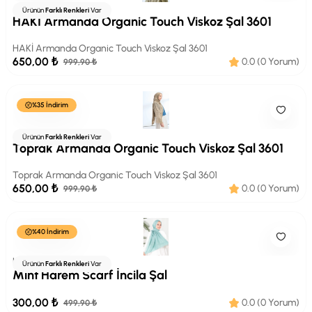
Armanda
Ürünün
Farklı Renkleri
Var
HAKİ Armanda Organic Touch Viskoz Şal 3601
HAKİ Armanda Organic Touch Viskoz Şal 3601
650,00 ₺
0.0 (0 Yorum)
999,90 ₺
%35 İndirim
Armanda
Ürünün
Farklı Renkleri
Var
Toprak Armanda Organic Touch Viskoz Şal 3601
Toprak Armanda Organic Touch Viskoz Şal 3601
650,00 ₺
0.0 (0 Yorum)
999,90 ₺
%40 İndirim
HAREMSCARF
Ürünün
Farklı Renkleri
Var
Mint Harem Scarf İncila Şal
300,00 ₺
0.0 (0 Yorum)
499,90 ₺