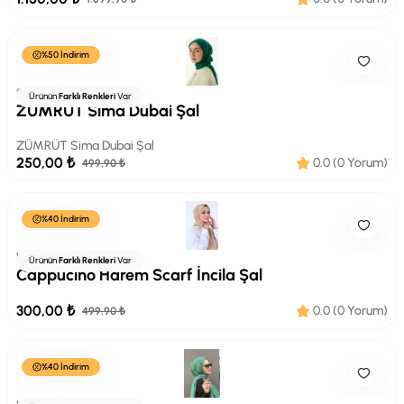
%50 İndirim
Sima
Ürünün
Farklı Renkleri
Var
ZÜMRÜT Sima Dubai Şal
ZÜMRÜT Sima Dubai Şal
250,00 ₺
0.0 (0 Yorum)
499,90 ₺
%40 İndirim
HAREMSCARF
Ürünün
Farklı Renkleri
Var
Cappucino Harem Scarf İncila Şal
300,00 ₺
0.0 (0 Yorum)
499,90 ₺
%40 İndirim