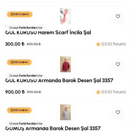
%40 İndirim
HAREMSCARF
Ürünün
Farklı Renkleri
Var
GÜL KURUSU Harem Scarf İncila Şal
300,00 ₺
0.0 (0 Yorum)
499,90 ₺
%10 İndirim
Armanda
Ürünün
Farklı Renkleri
Var
GÜL KURUSU Armanda Barok Desen Şal 3357
900,00 ₺
0.0 (0 Yorum)
999,90 ₺
%10 İndirim
Armanda
Ürünün
Farklı Renkleri
Var
GÜMÜŞ Armanda Barok Desen Şal 3357