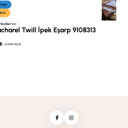
 Kargo
dirim
ı Renkleri
Var
charel Twill İpek Eşarp 9108313
 ₺
4.999,90 ₺