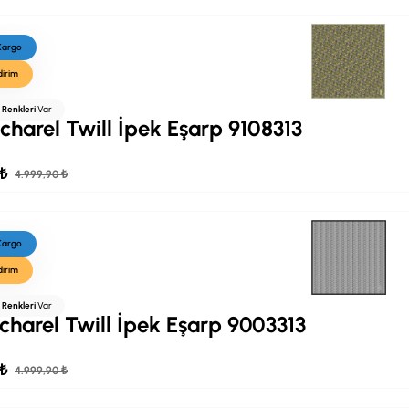
 Kargo
dirim
ı Renkleri
Var
charel Twill İpek Eşarp 9108313
 ₺
4.999,90 ₺
 Kargo
dirim
ı Renkleri
Var
charel Twill İpek Eşarp 9003313
 ₺
4.999,90 ₺