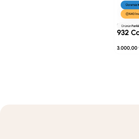
Ücretsiz
%40 İn
Cacharel
Ürünün
Farkl
932 Ca
3.000,00