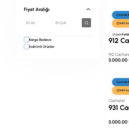
Fiyat Aralığı
Ücretsiz
%40 İn
Cacharel
Ürünün
Farkl
912 Ca
Kargo Bedava
İndirimli Ürünler
912 Cachare
3.000,00
Ücretsiz
%40 İn
Cacharel
931 Ca
3.000,00