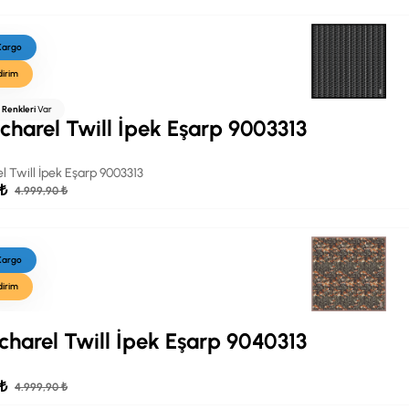
 Kargo
dirim
ı Renkleri
Var
charel Twill İpek Eşarp 9003313
l Twill İpek Eşarp 9003313
 ₺
4.999,90 ₺
 Kargo
dirim
charel Twill İpek Eşarp 9040313
 ₺
4.999,90 ₺