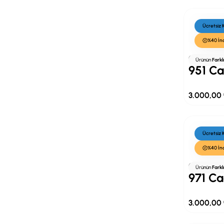
Ücretsiz
%40 İn
Cacharel
Ürünün
Farkl
951 Ca
3.000,00
Ücretsiz
%40 İn
Cacharel
Ürünün
Farkl
971 Ca
3.000,00