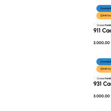
Ücretsiz
%40 İn
Cacharel
Ürünün
Farkl
911 Ca
3.000,00
Ücretsiz
%40 İn
Cacharel
Ürünün
Farkl
931 Ca
3.000,00