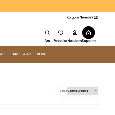
Kargom Nerede?
Ara
Favoriler
Hesabım
Sepetim
ARF
AKSESUAR
BONE
Sırala: