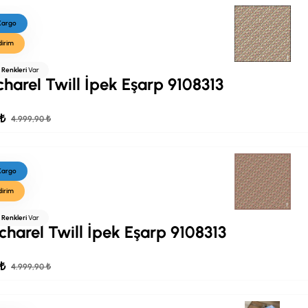
 Kargo
dirim
ı Renkleri
Var
charel Twill İpek Eşarp 9108313
 ₺
4.999,90 ₺
 Kargo
dirim
ı Renkleri
Var
charel Twill İpek Eşarp 9108313
 ₺
4.999,90 ₺