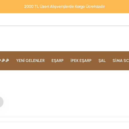
2000 TL Üzeri Alışverişlerde Kargo Ücretsizdir
🎉🎉
YENİ GELENLER
EŞARP
İPEK EŞARP
ŞAL
SİMA SC