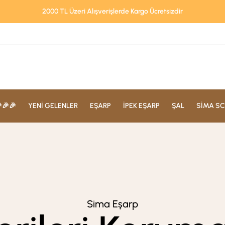
2000 TL Üzeri Alışverişlerde Kargo Ücretsizdir
🎉🎉
YENİ GELENLER
EŞARP
İPEK EŞARP
ŞAL
SİMA SC
Sima Eşarp