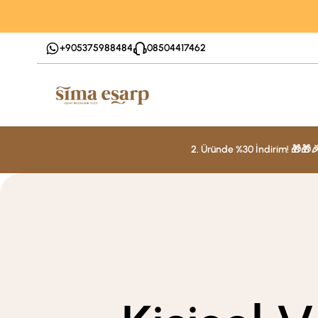
+905375988484
08504417462
2. Üründe %30 İndirim! 🎁🎁