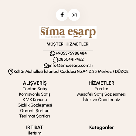
MÜŞTERİ HİZMETLERİ
+905375988484
08504417462
info@simaesarp.com.tr
Kültür Mahallesi İstanbul Caddesi No:94 Z:35 Merkez / DÜZCE
ALIŞVERİŞ
HİZMETLER
Toptan Satış
Yardım
Komisyonlu Satış
Mesafeli Satış Sözleşmesi
K.V.K Kanunu
İstek ve Önerileriniz
Gizlilik Sözleşmesi
Garanti Şartları
Teslimat Şartları
İRTİBAT
Kategoriler
İletişim