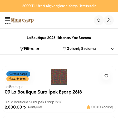
2000 TL Üzeri Alışverişlerde Kargo Ücretsizdir
Menü
La Boutique 2026 İlkbahar/Yaz Sezonu
Filitreler
Ücretsiz Kargo
%33 İndirim
La Boutique
09 La Boutique Sura İpek Eşarp 2618
09 La Boutique Sura İpek Eşarp 2618
2.800,00 ₺
0.0 (0 Yorum)
4.199,90 ₺