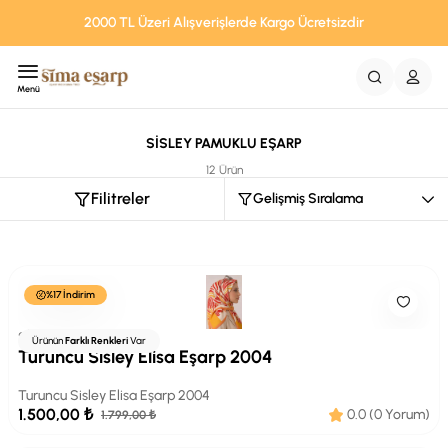
2000 TL Üzeri Alışverişlerde Kargo Ücretsizdir
Menü
SİSLEY PAMUKLU EŞARP
12 Ürün
Filitreler
%17 İndirim
SİSLEY
Ürünün
Farklı Renkleri
Var
Turuncu Sisley Elisa Eşarp 2004
Turuncu Sisley Elisa Eşarp 2004
1.500,00 ₺
0.0 (0 Yorum)
1.799,00 ₺