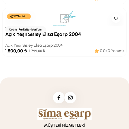
%17 İndirim
SİSLEY
Ürünün
Farklı Renkleri
Var
Açık Yeşil Sisley Elisa Eşarp 2004
Açık Yeşil Sisley Elisa Eşarp 2004
1.500,00 ₺
0.0 (0 Yorum)
1.799,00 ₺
MÜŞTERİ HİZMETLERİ