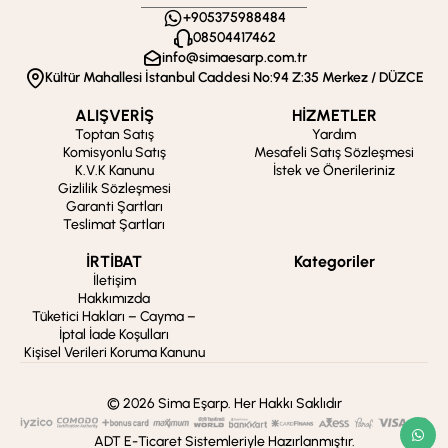
+905375988484
08504417462
info@simaesarp.com.tr
Kültür Mahallesi İstanbul Caddesi No:94 Z:35 Merkez / DÜZCE
ALIŞVERİŞ
HİZMETLER
Toptan Satış
Yardım
Komisyonlu Satış
Mesafeli Satış Sözleşmesi
K.V.K Kanunu
İstek ve Önerileriniz
Gizlilik Sözleşmesi
Garanti Şartları
Teslimat Şartları
İRTİBAT
Kategoriler
İletişim
Hakkımızda
Tüketici Hakları – Cayma –
İptal İade Koşulları
Kişisel Verileri Koruma Kanunu
© 2026 Sima Eşarp. Her Hakkı Saklıdır
ADT E-Ticaret Sistemleriyle Hazırlanmıştır.