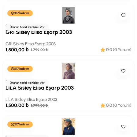
%17 İndirim
SİSLEY
Ürünün
Farklı Renkleri
Var
GRİ Sisley Elisa Eşarp 2003
GRİ Sisley Elisa Eşarp 2003
1.500,00 ₺
0.0 (0 Yorum)
1.799,00 ₺
%17 İndirim
SİSLEY
Ürünün
Farklı Renkleri
Var
LİLA Sisley Elisa Eşarp 2003
LİLA Sisley Elisa Eşarp 2003
1.500,00 ₺
0.0 (0 Yorum)
1.799,00 ₺
%17 İndirim