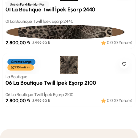
La Boutique
Ürünün
Farklı Renkleri
Var
01 La Boutique Twill İpek Eşarp 2440
01 La Boutique Twill İpek Eşarp 2440
2.800,00 ₺
0.0 (0 Yorum)
3.999,90 ₺
Ücretsiz Kargo
%30 İndirim
La Boutique
06 La Boutique Twill İpek Eşarp 2100
06 La Boutique Twill İpek Eşarp 2100
2.800,00 ₺
0.0 (0 Yorum)
3.999,90 ₺