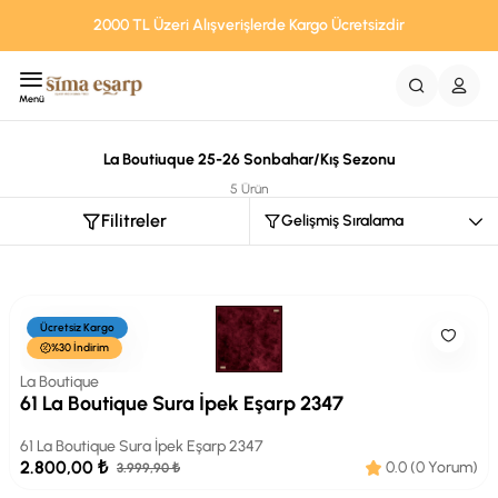
2000 TL Üzeri Alışverişlerde Kargo Ücretsizdir
Menü
La Boutiuque 25-26 Sonbahar/Kış Sezonu
5 Ürün
Filitreler
Ücretsiz Kargo
%30 İndirim
La Boutique
61 La Boutique Sura İpek Eşarp 2347
61 La Boutique Sura İpek Eşarp 2347
2.800,00 ₺
0.0 (0 Yorum)
3.999,90 ₺