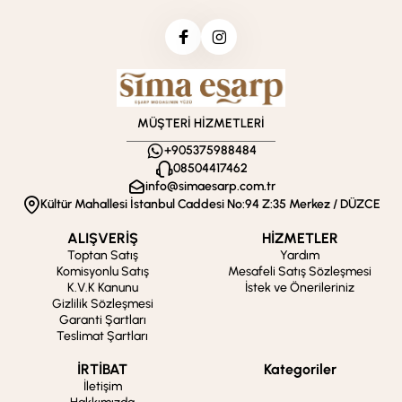
MÜŞTERİ HİZMETLERİ
+905375988484
08504417462
info@simaesarp.com.tr
Kültür Mahallesi İstanbul Caddesi No:94 Z:35 Merkez / DÜZCE
ALIŞVERİŞ
HİZMETLER
Toptan Satış
Yardım
Komisyonlu Satış
Mesafeli Satış Sözleşmesi
K.V.K Kanunu
İstek ve Önerileriniz
Gizlilik Sözleşmesi
Garanti Şartları
Teslimat Şartları
İRTİBAT
Kategoriler
İletişim