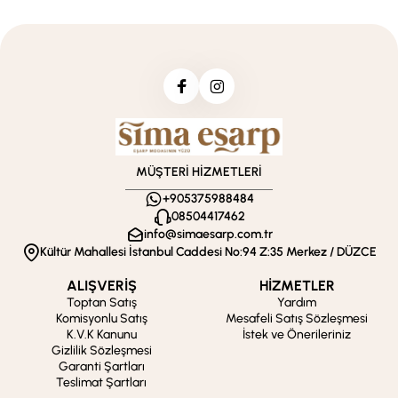
MÜŞTERİ HİZMETLERİ
+905375988484
08504417462
info@simaesarp.com.tr
Kültür Mahallesi İstanbul Caddesi No:94 Z:35 Merkez / DÜZCE
ALIŞVERİŞ
HİZMETLER
Toptan Satış
Yardım
Komisyonlu Satış
Mesafeli Satış Sözleşmesi
K.V.K Kanunu
İstek ve Önerileriniz
Gizlilik Sözleşmesi
Garanti Şartları
Teslimat Şartları