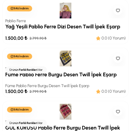
%46 İndirim
Pablio Ferre
Yağ Yeşili Pablio Ferre Dizi Desen Twill İpek Eşarp
1.500,00 ₺
0.0 (0 Yorum)
2.799,90 ₺
%46 İndirim
Pablio Ferre
Ürünün
Farklı Renkleri
Var
Füme Pablio Ferre Burgu Desen Twill İpek Eşarp
Füme Pablio Ferre Burgu Desen Twill İpek Eşarp
1.500,00 ₺
0.0 (0 Yorum)
2.799,90 ₺
%46 İndirim
Pablio Ferre
Ürünün
Farklı Renkleri
Var
GÜL KURUSU Pablio Ferre Burgu Desen Twill İpek