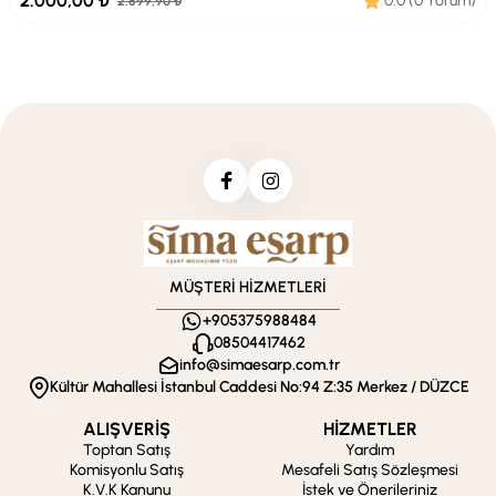
2.000,00 ₺
0.0 (0 Yorum)
2.899,90 ₺
MÜŞTERİ HİZMETLERİ
+905375988484
08504417462
info@simaesarp.com.tr
Kültür Mahallesi İstanbul Caddesi No:94 Z:35 Merkez / DÜZCE
ALIŞVERİŞ
HİZMETLER
Toptan Satış
Yardım
Komisyonlu Satış
Mesafeli Satış Sözleşmesi
K.V.K Kanunu
İstek ve Önerileriniz