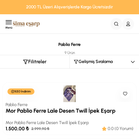
2000 TL Üzeri Alışverişlerde Kargo Ücretsizdir
Menü
Pablio Ferre
9 Ürün
Filitreler
%50 İndirim
Pablio Ferre
Mor Pablio Ferre Lale Desen Twill İpek Eşarp
Mor Pablio Ferre Lale Desen Twill İpek Eşarp
1.500,00 ₺
0.0 (0 Yorum)
2.999,90 ₺