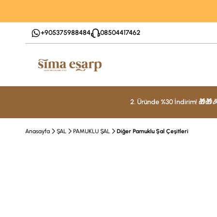
+905375988484
08504417462
2. Üründe %30 İndirim! 🎁🎁
Anasayfa
ŞAL
PAMUKLU ŞAL
Diğer Pamuklu Şal Çeşitleri
%50 İndirim