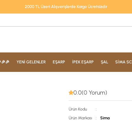
2000 TL Üzeri Alışverişlerde Kargo Ücretsizdir
🎉🎉
YENİ GELENLER
EŞARP
İPEK EŞARP
ŞAL
SİMA SC
0.0(0 Yorum)
Ürün Kodu
:
Ürün Markası
:
Sima