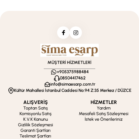
MÜŞTERİ HİZMETLERİ
+905375988484
08504417462
info@simaesarp.com.tr
Kültür Mahallesi İstanbul Caddesi No:94 Z:35 Merkez / DÜZCE
ALIŞVERİŞ
HİZMETLER
Toptan Satış
Yardım
Komisyonlu Satış
Mesafeli Satış Sözleşmesi
K.V.K Kanunu
İstek ve Önerileriniz
Gizlilik Sözleşmesi
Garanti Şartları
Teslimat Şartları