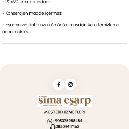
- 90x90 cm ebatındadır.
- Kanserojen madde içermez.
- Eşarbınızın daha uzun ömürlü olması için kuru temizleme
önerilmektedir.
MÜŞTERİ HİZMETLERİ
+905375988484
08504417462