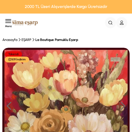
2000 TL Üzeri Alışverişlerde Kargo Ücretsizdir
Menü
Anasayfa
EŞARP
La Boutique Pamuklu Eşarp
Tükendi
%19 İndirim