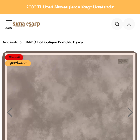
2000 TL Üzeri Alışverişlerde Kargo Ücretsizdir
Menü
Anasayfa
EŞARP
La Boutique Pamuklu Eşarp
Tükendi
%19 İndirim