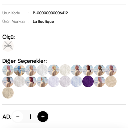
Ürün Kodu
:
P-00000000006412
Ürün Markası
:
La Boutique
Ölçü:
90X90
Diğer Seçenekler:
AD: