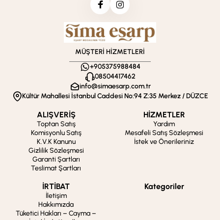
MÜŞTERİ HİZMETLERİ
+905375988484
08504417462
info@simaesarp.com.tr
Kültür Mahallesi İstanbul Caddesi No:94 Z:35 Merkez / DÜZCE
ALIŞVERİŞ
HİZMETLER
Toptan Satış
Yardım
Komisyonlu Satış
Mesafeli Satış Sözleşmesi
K.V.K Kanunu
İstek ve Önerileriniz
Gizlilik Sözleşmesi
Garanti Şartları
Teslimat Şartları
İRTİBAT
Kategoriler
İletişim
Hakkımızda
Tüketici Hakları – Cayma –