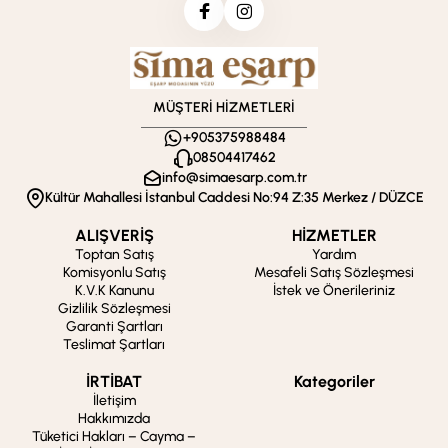
MÜŞTERİ HİZMETLERİ
+905375988484
08504417462
info@simaesarp.com.tr
Kültür Mahallesi İstanbul Caddesi No:94 Z:35 Merkez / DÜZCE
ALIŞVERİŞ
HİZMETLER
Toptan Satış
Yardım
Komisyonlu Satış
Mesafeli Satış Sözleşmesi
K.V.K Kanunu
İstek ve Önerileriniz
Gizlilik Sözleşmesi
Garanti Şartları
Teslimat Şartları
İRTİBAT
Kategoriler
İletişim
Hakkımızda
Tüketici Hakları – Cayma –