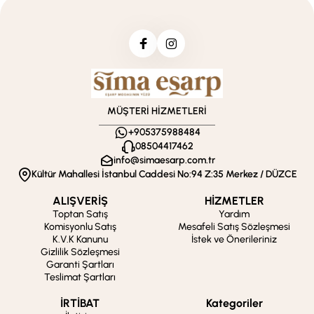
MÜŞTERİ HİZMETLERİ
+905375988484
08504417462
info@simaesarp.com.tr
Kültür Mahallesi İstanbul Caddesi No:94 Z:35 Merkez / DÜZCE
ALIŞVERİŞ
HİZMETLER
Toptan Satış
Yardım
Komisyonlu Satış
Mesafeli Satış Sözleşmesi
K.V.K Kanunu
İstek ve Önerileriniz
Gizlilik Sözleşmesi
Garanti Şartları
Teslimat Şartları
İRTİBAT
Kategoriler