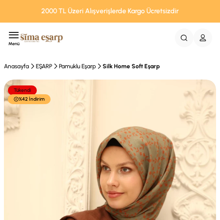
2000 TL Üzeri Alışverişlerde Kargo Ücretsizdir
Menü
Anasayfa
EŞARP
Pamuklu Eşarp
Silk Home Soft Eşarp
Tükendi
%42 İndirim