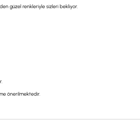
en güzel renkleriyle sizleri bekliyor.
r.
eme önerilmektedir.