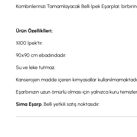
Kombinlerinizi Tamamlayacak Belli İpek Eşarplar, birbirind
Ürün Özelliklleri;
%100 İpek'tir.
90x90 cm ebadındadır.
Su ve leke tutmaz.
Kanserojen madde içeren kimyasallar kullanılmamaktadı
Eşarbınızın uzun ömürlü olması için yalnızca kuru temizl
Sima Eşarp
, Belli yetkili satış noktasıdır.