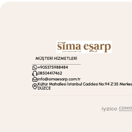
MÜŞTERİ HİZMETLERİ
+905375988484
08504417462
info@simaesarp.com.tr
Kültür Mahallesi İstanbul Caddesi No:94 Z:35 Merkez
DÜZCE