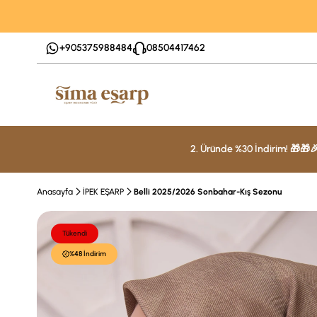
+905375988484
08504417462
2. Üründe %30 İndirim! 🎁🎁
Anasayfa
İPEK EŞARP
Belli 2025/2026 Sonbahar-Kış Sezonu
Tükendi
%48 İndirim