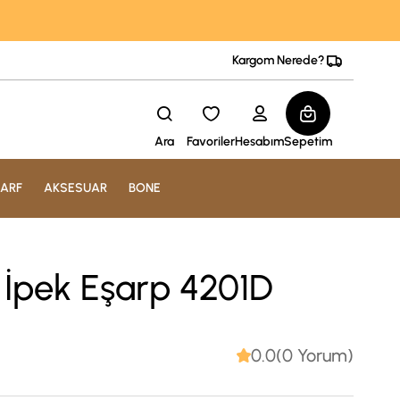
Kargom Nerede?
Ara
Favoriler
Hesabım
Sepetim
ARF
AKSESUAR
BONE
ll İpek Eşarp 4201D
0.0(0 Yorum)