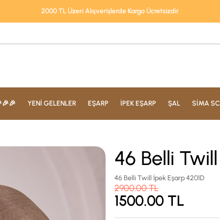
2000 TL Üzeri Alışverişlerde Kargo Ücretsizdir
🎉🎉
YENİ GELENLER
EŞARP
İPEK EŞARP
ŞAL
SİMA SC
46 Belli Twi
46 Belli Twill İpek Eşarp 4201D
2900.00
TL
1500.00
TL