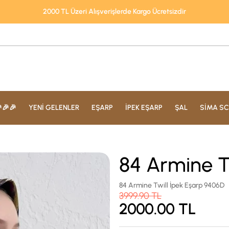
2000 TL Üzeri Alışverişlerde Kargo Ücretsizdir
🎉🎉
YENİ GELENLER
EŞARP
İPEK EŞARP
ŞAL
SİMA SC
84 Armine T
84 Armine Twill İpek Eşarp 9406D
3999.90
TL
2000.00
TL