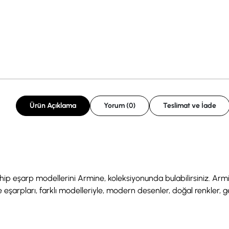
Ürün Açıklama
Yorum (0)
Teslimat ve İade
sahip eşarp modellerini Armine, koleksiyonunda bulabilirsiniz. Arm
 eşarpları, farklı modelleriyle, modern desenler, doğal renkler, geo