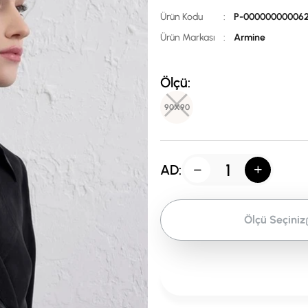
Ürün Kodu
:
P-00000000006
Ürün Markası
:
Armine
Ölçü:
90X90
AD:
Ölçü Seçiniz