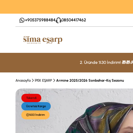
+905375988484
08504417462
2. Üründe %30 İndirim! 🎁🎁
Anasayfa
İPEK EŞARP
Armine 2025/2026 Sonbahar-Kış Sezonu
Tükendi
Ücretsiz Kargo
%50 İndirim