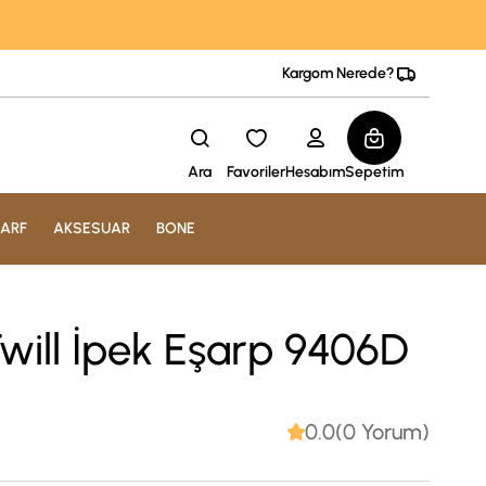
Kargom Nerede?
Ara
Favoriler
Hesabım
Sepetim
ARF
AKSESUAR
BONE
will İpek Eşarp 9406D
0.0(0 Yorum)