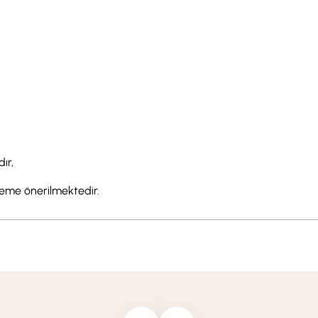
ır,
zleme önerilmektedir.