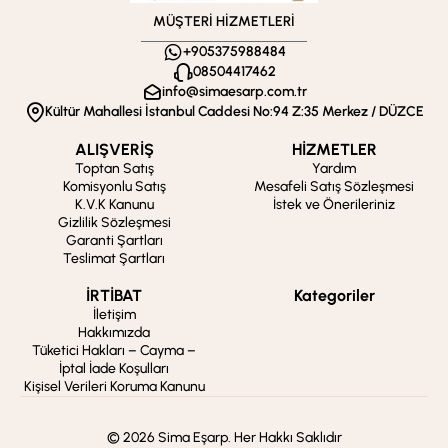
MÜŞTERİ HİZMETLERİ
+905375988484
08504417462
info@simaesarp.com.tr
Kültür Mahallesi İstanbul Caddesi No:94 Z:35 Merkez / DÜZCE
ALIŞVERİŞ
HİZMETLER
Toptan Satış
Yardım
Komisyonlu Satış
Mesafeli Satış Sözleşmesi
K.V.K Kanunu
İstek ve Önerileriniz
Gizlilik Sözleşmesi
Garanti Şartları
Teslimat Şartları
İRTİBAT
Kategoriler
İletişim
Hakkımızda
Tüketici Hakları – Cayma –
İptal İade Koşulları
Kişisel Verileri Koruma Kanunu
© 2026 Sima Eşarp. Her Hakkı Saklıdır