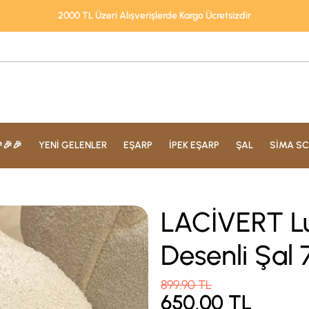
2000 TL Üzeri Alışverişlerde Kargo Ücretsizdir
🎉🎉
YENİ GELENLER
EŞARP
İPEK EŞARP
ŞAL
SİMA SC
LACİVERT L
Desenli Şal
899.90
TL
650.00
TL