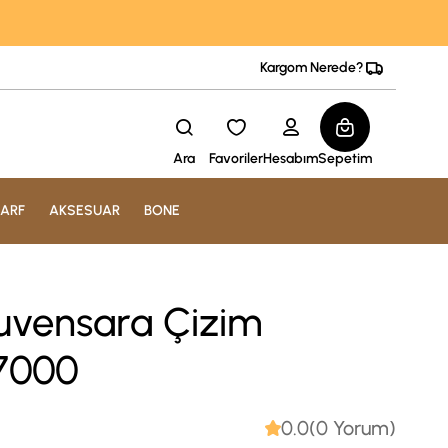
Kargom Nerede?
Ara
Favoriler
Hesabım
Sepetim
ARF
AKSESUAR
BONE
uvensara Çizim
 7000
0.0(0 Yorum)