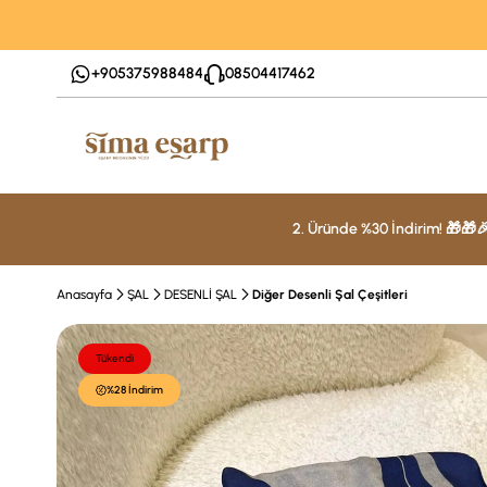
+905375988484
08504417462
2. Üründe %30 İndirim! 🎁🎁
Anasayfa
ŞAL
DESENLİ ŞAL
Diğer Desenli Şal Çeşitleri
Tükendi
%28 İndirim