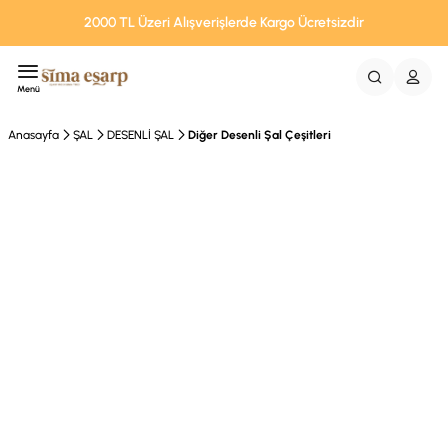
2000 TL Üzeri Alışverişlerde Kargo Ücretsizdir
Menü
Anasayfa
ŞAL
DESENLİ ŞAL
Diğer Desenli Şal Çeşitleri
Tükendi
%28 İndirim