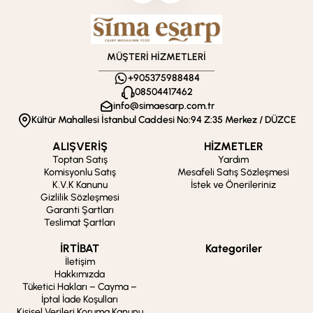
MÜŞTERİ HİZMETLERİ
+905375988484
08504417462
info@simaesarp.com.tr
Kültür Mahallesi İstanbul Caddesi No:94 Z:35 Merkez / DÜZCE
ALIŞVERİŞ
HİZMETLER
Toptan Satış
Yardım
Komisyonlu Satış
Mesafeli Satış Sözleşmesi
K.V.K Kanunu
İstek ve Önerileriniz
Gizlilik Sözleşmesi
Garanti Şartları
Teslimat Şartları
İRTİBAT
Kategoriler
İletişim
Hakkımızda
Tüketici Hakları – Cayma –
İptal İade Koşulları
Kişisel Verileri Koruma Kanunu