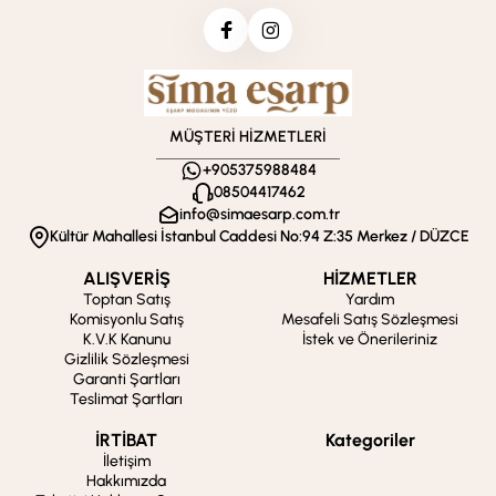
MÜŞTERİ HİZMETLERİ
+905375988484
08504417462
info@simaesarp.com.tr
Kültür Mahallesi İstanbul Caddesi No:94 Z:35 Merkez / DÜZCE
ALIŞVERİŞ
HİZMETLER
Toptan Satış
Yardım
Komisyonlu Satış
Mesafeli Satış Sözleşmesi
K.V.K Kanunu
İstek ve Önerileriniz
Gizlilik Sözleşmesi
Garanti Şartları
Teslimat Şartları
İRTİBAT
Kategoriler
İletişim
Hakkımızda