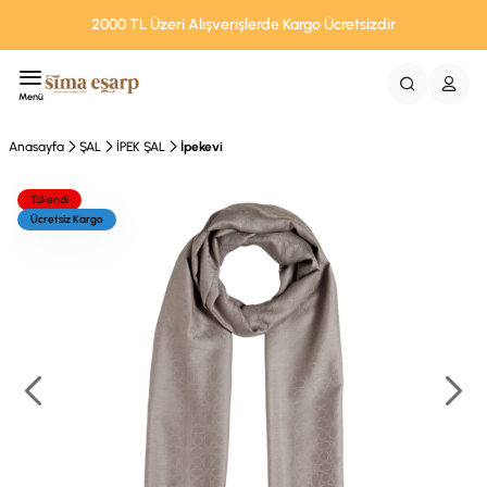
2000 TL Üzeri Alışverişlerde Kargo Ücretsizdir
Menü
Anasayfa
ŞAL
İPEK ŞAL
İpekevi
Tükendi
Ücretsiz Kargo