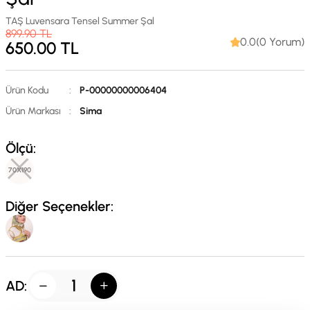
TAŞ Luvensara Tensel Summer Şal
899.90
TL
0.0(0 Yorum)
650.00
TL
Ürün Kodu
:
P-00000000006404
Ürün Markası
:
Sima
Ölçü:
70X190
Diğer Seçenekler:
AD: