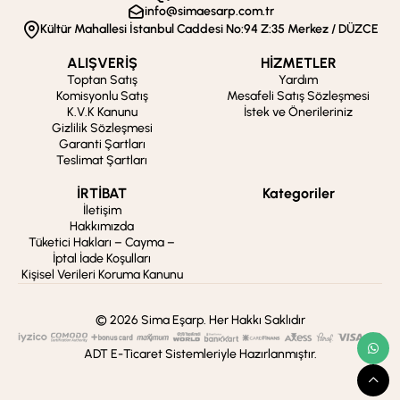
info@simaesarp.com.tr
Kültür Mahallesi İstanbul Caddesi No:94 Z:35 Merkez / DÜZCE
ALIŞVERİŞ
HİZMETLER
Toptan Satış
Yardım
Komisyonlu Satış
Mesafeli Satış Sözleşmesi
K.V.K Kanunu
İstek ve Önerileriniz
Gizlilik Sözleşmesi
Garanti Şartları
Teslimat Şartları
İRTİBAT
Kategoriler
İletişim
Hakkımızda
Tüketici Hakları – Cayma –
İptal İade Koşulları
Kişisel Verileri Koruma Kanunu
© 2026 Sima Eşarp. Her Hakkı Saklıdır
ADT E-Ticaret Sistemleriyle Hazırlanmıştır.