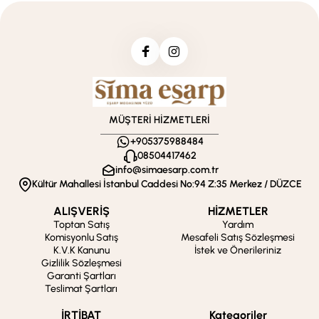
MÜŞTERİ HİZMETLERİ
+905375988484
08504417462
info@simaesarp.com.tr
Kültür Mahallesi İstanbul Caddesi No:94 Z:35 Merkez / DÜZCE
ALIŞVERİŞ
HİZMETLER
Toptan Satış
Yardım
Komisyonlu Satış
Mesafeli Satış Sözleşmesi
K.V.K Kanunu
İstek ve Önerileriniz
Gizlilik Sözleşmesi
Garanti Şartları
Teslimat Şartları
İRTİBAT
Kategoriler