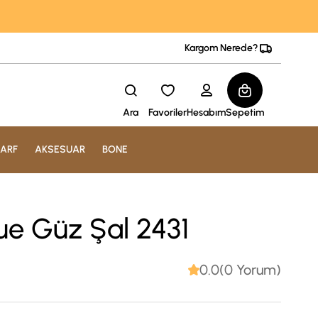
Kargom Nerede?
Ara
Favoriler
Hesabım
Sepetim
ARF
AKSESUAR
BONE
ue Güz Şal 2431
0.0(0 Yorum)