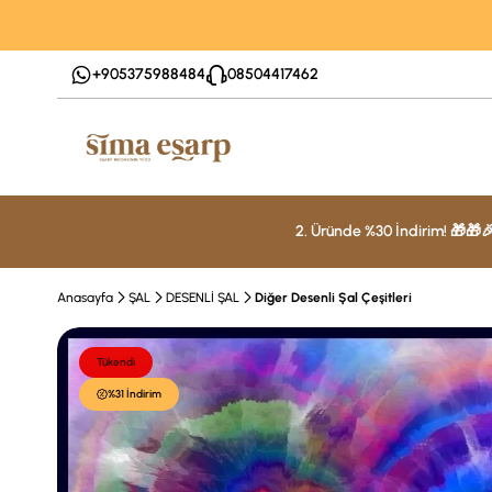
+905375988484
08504417462
2. Üründe %30 İndirim! 🎁🎁
Anasayfa
ŞAL
DESENLİ ŞAL
Diğer Desenli Şal Çeşitleri
Tükendi
%31 İndirim