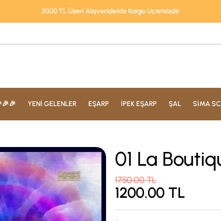
2000 TL Üzeri Alışverişlerde Kargo Ücretsizdir
🎉🎉
YENİ GELENLER
EŞARP
İPEK EŞARP
ŞAL
SİMA SC
01 La Boutiq
1750.00
TL
1200.00
TL