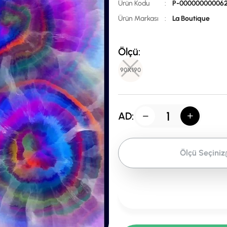
Ürün Kodu
:
P-000000000062
Ürün Markası
:
La Boutique
Ölçü:
90X190
AD:
Ölçü Seçiniz