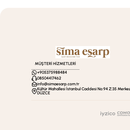
MÜŞTERİ HİZMETLERİ
+905375988484
08504417462
info@simaesarp.com.tr
Kültür Mahallesi İstanbul Caddesi No:94 Z:35 Merkez
DÜZCE