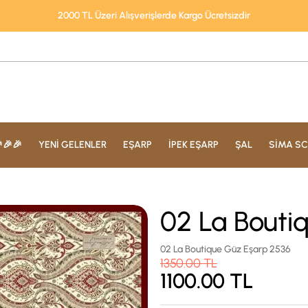
2000 TL Üzeri Alışverişlerde Kargo Ücretsizdir
🎉🎉
YENİ GELENLER
EŞARP
İPEK EŞARP
ŞAL
SİMA SC
02 La Bouti
02 La Boutique Güz Eşarp 2536
1350.00
TL
1100.00
TL