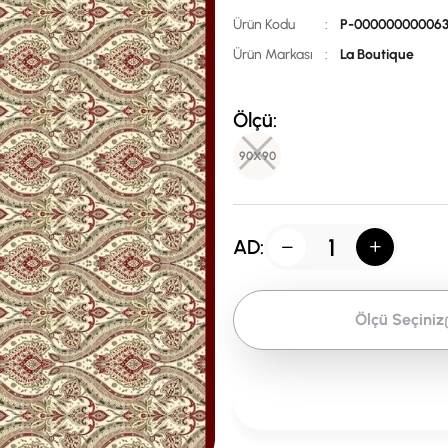
Ürün Kodu
:
P-000000000063
Ürün Markası
:
La Boutique
Ölçü:
90X90
AD:
Ölçü Seçiniz