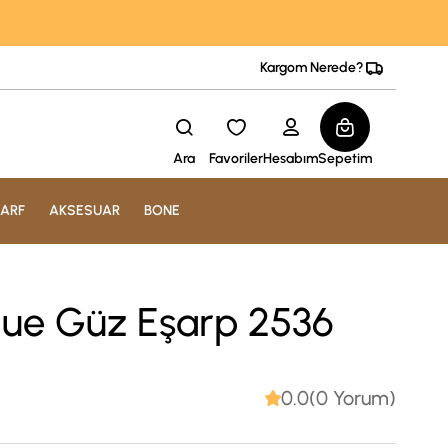
Kargom Nerede?
Ara
Favoriler
Hesabım
Sepetim
ARF
AKSESUAR
BONE
que Güz Eşarp 2536
0.0(0 Yorum)