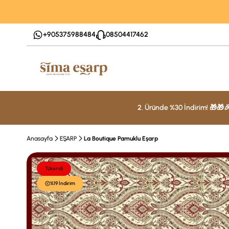
+905375988484
08504417462
2. Üründe %30 İndirim! 🎁🎁
Anasayfa
EŞARP
La Boutique Pamuklu Eşarp
Tükendi
%19 İndirim