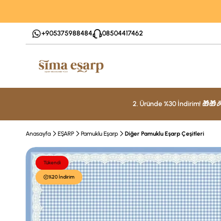
+905375988484
08504417462
2. Üründe %30 İndirim! 🎁🎁
Anasayfa
EŞARP
Pamuklu Eşarp
Diğer Pamuklu Eşarp Çeşitleri
Tükendi
%20 İndirim