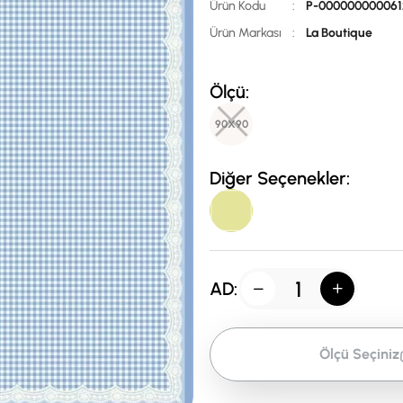
Ürün Kodu
:
P-000000000061
Ürün Markası
:
La Boutique
Ölçü:
90X90
Diğer Seçenekler:
AD:
Ölçü Seçiniz