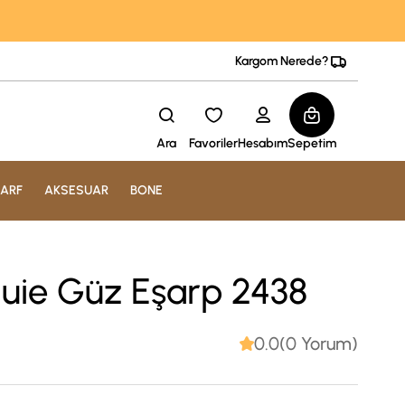
Kargom Nerede?
Ara
Favoriler
Hesabım
Sepetim
ARF
AKSESUAR
BONE
quie Güz Eşarp 2438
0.0(0 Yorum)