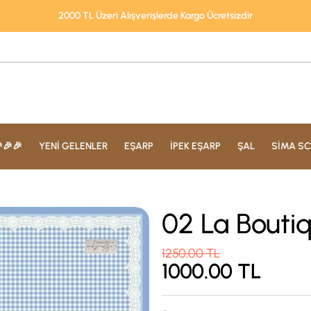
2000 TL Üzeri Alışverişlerde Kargo Ücretsizdir
🎉🎉
YENİ GELENLER
EŞARP
İPEK EŞARP
ŞAL
SİMA SC
02 La Bouti
1250.00
TL
1000.00
TL