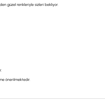
en güzel renkleriyle sizleri bekliyor.
r.
eme önerilmektedir.