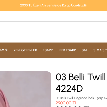
2000 TL Üzeri Alışverişlerde Kargo Ücretsizdir
🎉🎉
YENİ GELENLER
EŞARP
İPEK EŞARP
ŞAL
SİMA SC
03 Belli Twi
4224D
03 Belli Twill Degrade İpek Eşarp 
2900.00
TL