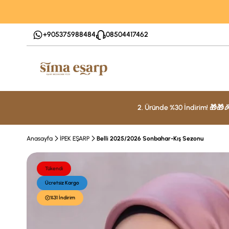
+905375988484
08504417462
2. Üründe %30 İndirim! 🎁🎁
Anasayfa
İPEK EŞARP
Belli 2025/2026 Sonbahar-Kış Sezonu
Tükendi
Ücretsiz Kargo
%31 İndirim