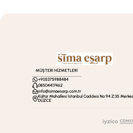
MÜŞTERİ HİZMETLERİ
+905375988484
08504417462
info@simaesarp.com.tr
Kültür Mahallesi İstanbul Caddesi No:94 Z:35 Merkez
DÜZCE