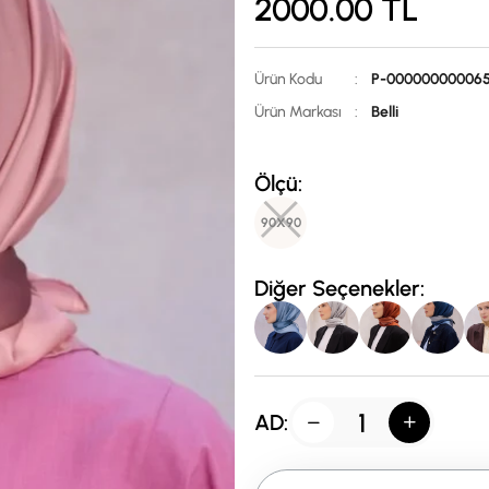
2000.00
TL
Ürün Kodu
:
P-00000000006
Ürün Markası
:
Belli
Ölçü:
90X90
Diğer Seçenekler:
AD: