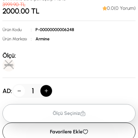
3999.90
TL
0.0(0 Yorum)
2000.00
TL
Ürün Kodu
:
P-00000000006248
Ürün Markası
:
Armine
Ölçü:
90X90
AD:
Ölçü Seçiniz
Favorilere Ekle