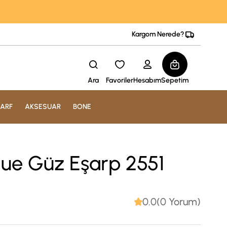
Kargom Nerede?
Ara
Favoriler
Hesabım
Sepetim
ARF
AKSESUAR
BONE
que Güz Eşarp 2551
0.0(0 Yorum)