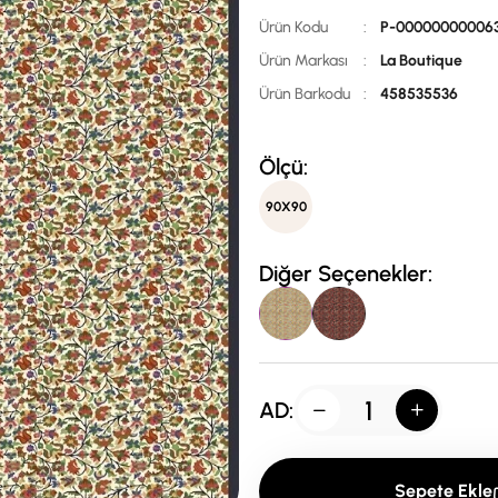
Ürün Kodu
:
P-00000000006
Ürün Markası
:
La Boutique
Ürün Barkodu
:
458535536
Ölçü:
90X90
Diğer Seçenekler:
AD:
Sepete Ekle