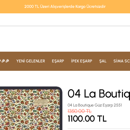
2000 TL Üzeri Alışverişlerde Kargo Ücretsizdir
🎉🎉
YENİ GELENLER
EŞARP
İPEK EŞARP
ŞAL
SİMA SC
04 La Bouti
04 La Boutique Güz Eşarp 2551
1350.00
TL
1100.00
TL