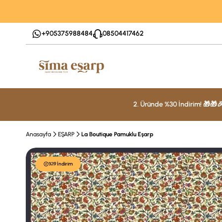
+905375988484
08504417462
2. Üründe %30 İndirim! 🎁🎁
Anasayfa
EŞARP
La Boutique Pamuklu Eşarp
%19 İndirim