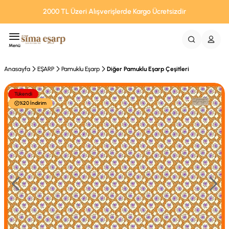
2000 TL Üzeri Alışverişlerde Kargo Ücretsizdir
Menü
Anasayfa
EŞARP
Pamuklu Eşarp
Diğer Pamuklu Eşarp Çeşitleri
Tükendi
%20 İndirim