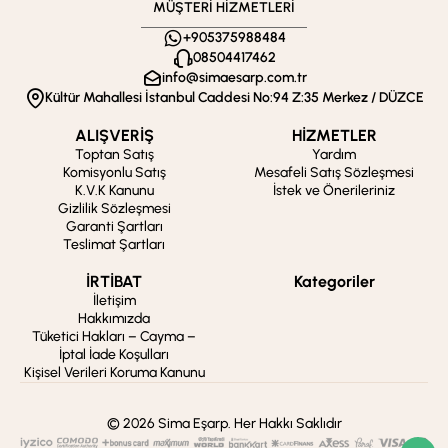
MÜŞTERİ HİZMETLERİ
+905375988484
08504417462
info@simaesarp.com.tr
Kültür Mahallesi İstanbul Caddesi No:94 Z:35 Merkez / DÜZCE
ALIŞVERİŞ
HİZMETLER
Toptan Satış
Yardım
Komisyonlu Satış
Mesafeli Satış Sözleşmesi
K.V.K Kanunu
İstek ve Önerileriniz
Gizlilik Sözleşmesi
Garanti Şartları
Teslimat Şartları
İRTİBAT
Kategoriler
İletişim
Hakkımızda
Tüketici Hakları – Cayma –
İptal İade Koşulları
Kişisel Verileri Koruma Kanunu
© 2026 Sima Eşarp. Her Hakkı Saklıdır