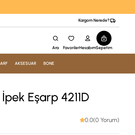
Kargom Nerede?
Ara
Favoriler
Hesabım
Sepetim
ARF
AKSESUAR
BONE
l İpek Eşarp 4211D
0.0(0 Yorum)