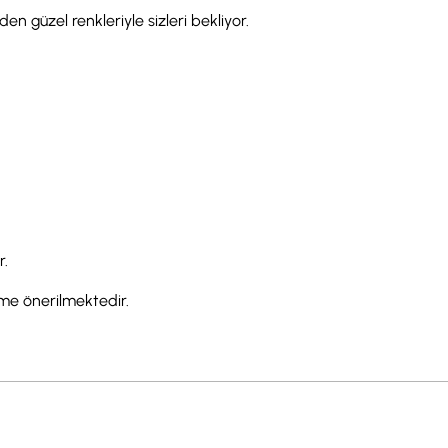
en güzel renkleriyle sizleri bekliyor.
r.
eme önerilmektedir.