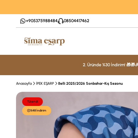
+905375988484
08504417462
2. Üründe %30 İndirim! 🎁🎁
Anasayfa
İPEK EŞARP
Belli 2025/2026 Sonbahar-Kış Sezonu
Tükendi
%48 İndirim