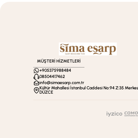
MÜŞTERİ HİZMETLERİ
+905375988484
08504417462
info@simaesarp.com.tr
Kültür Mahallesi İstanbul Caddesi No:94 Z:35 Merkez
DÜZCE