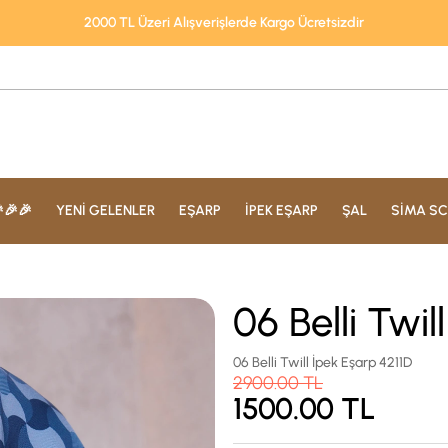
2000 TL Üzeri Alışverişlerde Kargo Ücretsizdir
🎉🎉
YENİ GELENLER
EŞARP
İPEK EŞARP
ŞAL
SİMA SC
06 Belli Twil
06 Belli Twill İpek Eşarp 4211D
2900.00
TL
1500.00
TL