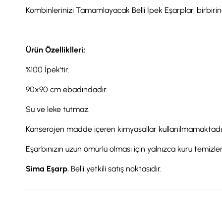
Kombinlerinizi Tamamlayacak Belli İpek Eşarplar, birbirind
Ürün Özelliklleri;
%100 İpek'tir.
90x90 cm ebadındadır.
Su ve leke tutmaz.
Kanserojen madde içeren kimyasallar kullanılmamaktadı
Eşarbınızın uzun ömürlü olması için yalnızca kuru temizl
Sima Eşarp
, Belli yetkili satış noktasıdır.