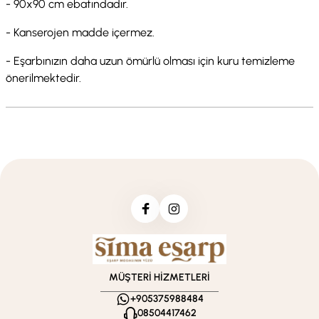
- 90x90 cm ebatındadır.
- Kanserojen madde içermez.
- Eşarbınızın daha uzun ömürlü olması için kuru temizleme
önerilmektedir.
MÜŞTERİ HİZMETLERİ
+905375988484
08504417462