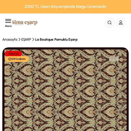
2000 TL Üzeri Alışverişlerde Kargo Ücretsizdir
Menü
Anasayfa
EŞARP
La Boutique Pamuklu Eşarp
Tükendi
%19 İndirim