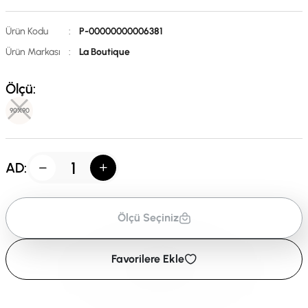
Ürün Kodu
:
P-00000000006381
Ürün Markası
:
La Boutique
Ölçü:
90X90
AD:
Ölçü Seçiniz
Favorilere Ekle