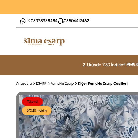
+905375988484
08504417462
2. Üründe %30 İndirim! 🎁🎁
Anasayfa
EŞARP
Pamuklu Eşarp
Diğer Pamuklu Eşarp Çeşitleri
Tükendi
%20 İndirim