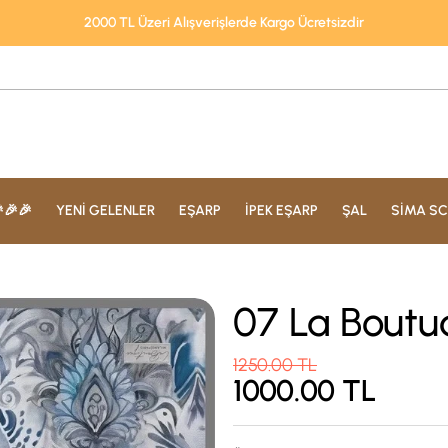
2000 TL Üzeri Alışverişlerde Kargo Ücretsizdir
🎉🎉
YENİ GELENLER
EŞARP
İPEK EŞARP
ŞAL
SİMA SC
07 La Boutu
1250.00
TL
1000.00
TL