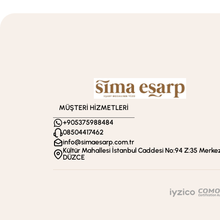
MÜŞTERİ HİZMETLERİ
+905375988484
08504417462
info@simaesarp.com.tr
Kültür Mahallesi İstanbul Caddesi No:94 Z:35 Merkez
DÜZCE