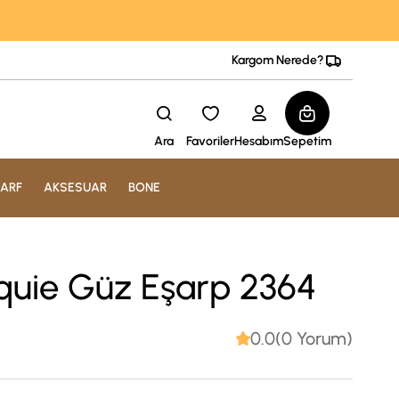
Kargom Nerede?
Ara
Favoriler
Hesabım
Sepetim
ARF
AKSESUAR
BONE
quie Güz Eşarp 2364
0.0(0 Yorum)