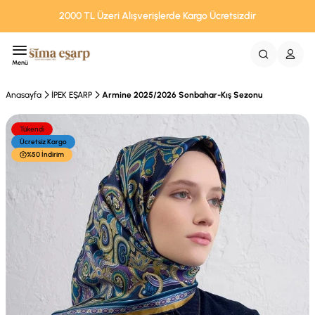
2000 TL Üzeri Alışverişlerde Kargo Ücretsizdir
Menü
Anasayfa
İPEK EŞARP
Armine 2025/2026 Sonbahar-Kış Sezonu
Tükendi
Ücretsiz Kargo
%50 İndirim