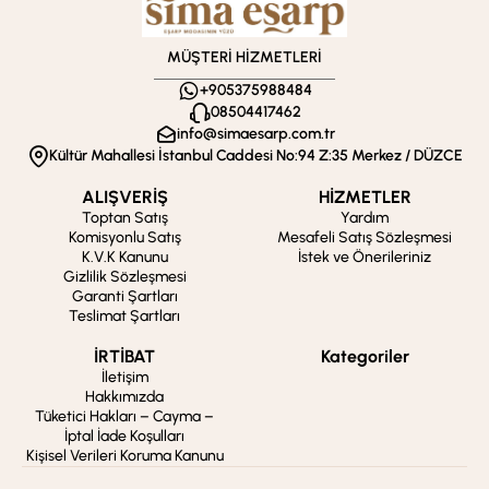
MÜŞTERİ HİZMETLERİ
+905375988484
08504417462
info@simaesarp.com.tr
Kültür Mahallesi İstanbul Caddesi No:94 Z:35 Merkez / DÜZCE
ALIŞVERİŞ
HİZMETLER
Toptan Satış
Yardım
Komisyonlu Satış
Mesafeli Satış Sözleşmesi
K.V.K Kanunu
İstek ve Önerileriniz
Gizlilik Sözleşmesi
Garanti Şartları
Teslimat Şartları
İRTİBAT
Kategoriler
İletişim
Hakkımızda
Tüketici Hakları – Cayma –
İptal İade Koşulları
Kişisel Verileri Koruma Kanunu