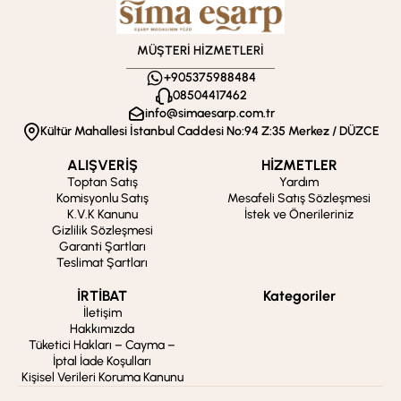
MÜŞTERİ HİZMETLERİ
+905375988484
08504417462
info@simaesarp.com.tr
Kültür Mahallesi İstanbul Caddesi No:94 Z:35 Merkez / DÜZCE
ALIŞVERİŞ
HİZMETLER
Toptan Satış
Yardım
Komisyonlu Satış
Mesafeli Satış Sözleşmesi
K.V.K Kanunu
İstek ve Önerileriniz
Gizlilik Sözleşmesi
Garanti Şartları
Teslimat Şartları
İRTİBAT
Kategoriler
İletişim
Hakkımızda
Tüketici Hakları – Cayma –
İptal İade Koşulları
Kişisel Verileri Koruma Kanunu