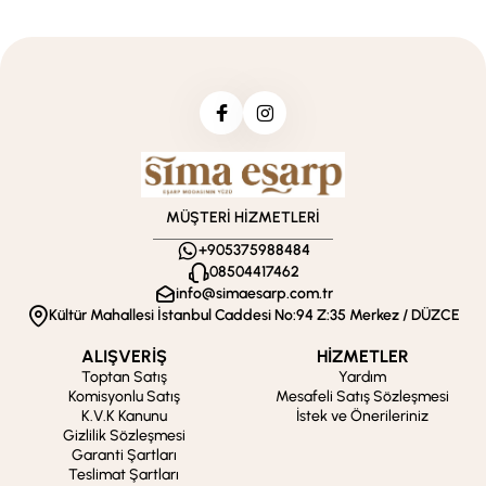
MÜŞTERİ HİZMETLERİ
+905375988484
08504417462
info@simaesarp.com.tr
Kültür Mahallesi İstanbul Caddesi No:94 Z:35 Merkez / DÜZCE
ALIŞVERİŞ
HİZMETLER
Toptan Satış
Yardım
Komisyonlu Satış
Mesafeli Satış Sözleşmesi
K.V.K Kanunu
İstek ve Önerileriniz
Gizlilik Sözleşmesi
Garanti Şartları
Teslimat Şartları