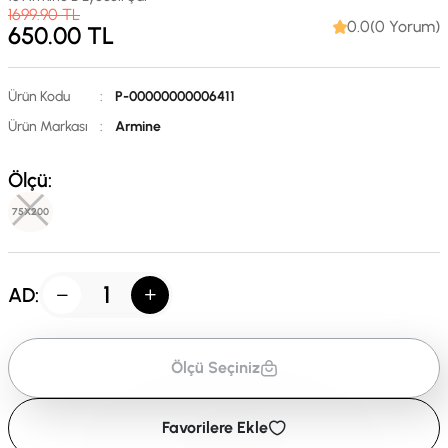
1699.90
TL
0.0(0 Yorum)
650.00
TL
Ürün Kodu
:
P-00000000006411
Ürün Markası
:
Armine
Ölçü:
75X200
AD:
Ölçü Seçiniz
Favorilere Ekle