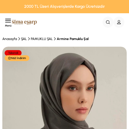
2000 TL Üzeri Alışverişlerde Kargo Ücretsizdir
Menü
Anasayfa
ŞAL
PAMUKLU ŞAL
Armine Pamuklu Şal
Tükendi
%62 İndirim