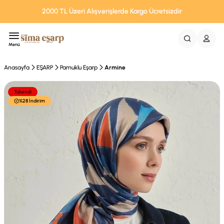
2000 TL Üzeri Alışverişlerde Kargo Ücretsizdir
Menü
Anasayfa
EŞARP
Pamuklu Eşarp
Armine
Tükendi
%28 İndirim