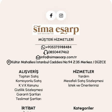
MÜŞTERİ HİZMETLERİ
+905375988484
08504417462
info@simaesarp.com.tr
Kültür Mahallesi İstanbul Caddesi No:94 Z:35 Merkez / DÜZCE
ALIŞVERİŞ
HİZMETLER
Toptan Satış
Yardım
Komisyonlu Satış
Mesafeli Satış Sözleşmesi
K.V.K Kanunu
İstek ve Önerileriniz
Gizlilik Sözleşmesi
Garanti Şartları
Teslimat Şartları
İRTİBAT
Kategoriler