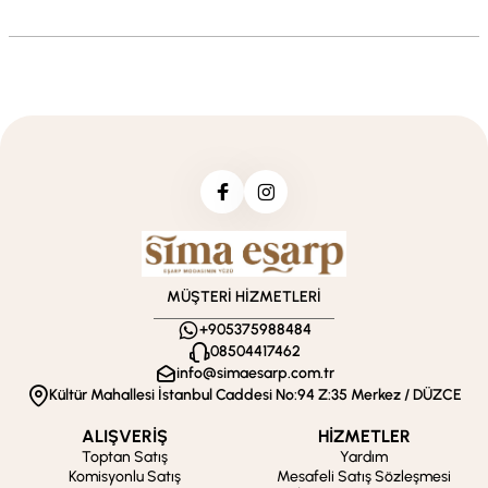
MÜŞTERİ HİZMETLERİ
+905375988484
08504417462
info@simaesarp.com.tr
Kültür Mahallesi İstanbul Caddesi No:94 Z:35 Merkez / DÜZCE
ALIŞVERİŞ
HİZMETLER
Toptan Satış
Yardım
Komisyonlu Satış
Mesafeli Satış Sözleşmesi