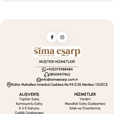
MÜŞTERİ HİZMETLERİ
+905375988484
08504417462
info@simaesarp.com.tr
Kültür Mahallesi İstanbul Caddesi No:94 Z:35 Merkez / DÜZCE
ALIŞVERİŞ
HİZMETLER
Toptan Satış
Yardım
Komisyonlu Satış
Mesafeli Satış Sözleşmesi
K.V.K Kanunu
İstek ve Önerileriniz
Gizlilik Sözleşmesi