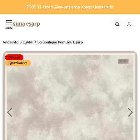
2000 TL Üzeri Alışverişlerde Kargo Ücretsizdir
Menü
Anasayfa
EŞARP
La Boutique Pamuklu Eşarp
Tükendi
%19 İndirim