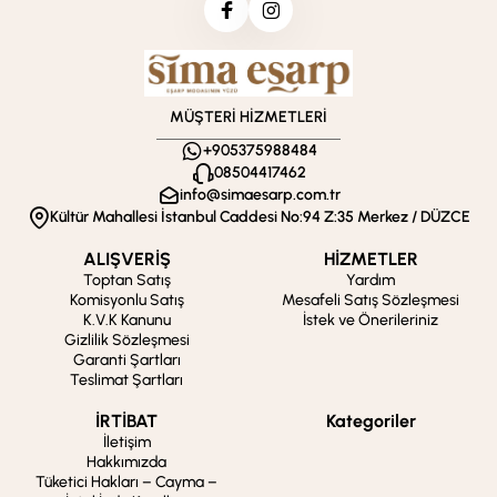
MÜŞTERİ HİZMETLERİ
+905375988484
08504417462
info@simaesarp.com.tr
Kültür Mahallesi İstanbul Caddesi No:94 Z:35 Merkez / DÜZCE
ALIŞVERİŞ
HİZMETLER
Toptan Satış
Yardım
Komisyonlu Satış
Mesafeli Satış Sözleşmesi
K.V.K Kanunu
İstek ve Önerileriniz
Gizlilik Sözleşmesi
Garanti Şartları
Teslimat Şartları
İRTİBAT
Kategoriler
İletişim
Hakkımızda
Tüketici Hakları – Cayma –