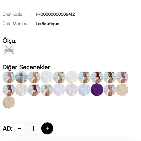
Ürün Kodu
:
P-00000000006412
Ürün Markası
:
La Boutique
Ölçü:
90X90
Diğer Seçenekler:
AD: