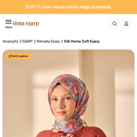
2000 TL Üzeri Alışverişlerde Kargo Ücretsizdir
Menü
Anasayfa
EŞARP
Pamuklu Eşarp
Silk Home Soft Eşarp
%42 İndirim