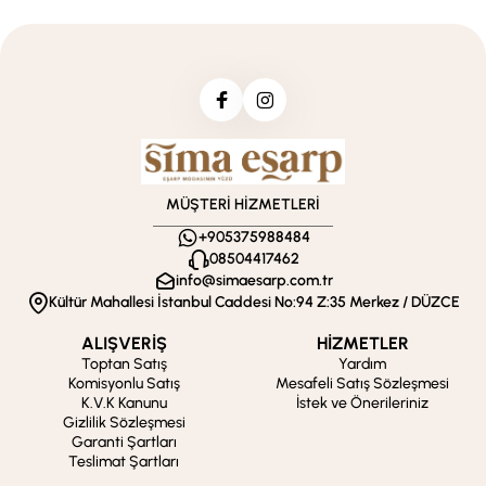
MÜŞTERİ HİZMETLERİ
+905375988484
08504417462
info@simaesarp.com.tr
Kültür Mahallesi İstanbul Caddesi No:94 Z:35 Merkez / DÜZCE
ALIŞVERİŞ
HİZMETLER
Toptan Satış
Yardım
Komisyonlu Satış
Mesafeli Satış Sözleşmesi
K.V.K Kanunu
İstek ve Önerileriniz
Gizlilik Sözleşmesi
Garanti Şartları
Teslimat Şartları