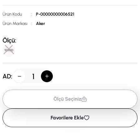
Ürün Kodu
:
P-00000000006521
Ürün Markası
:
Aker
Ölçü:
90X90
AD:
Ölçü Seçiniz
Favorilere Ekle