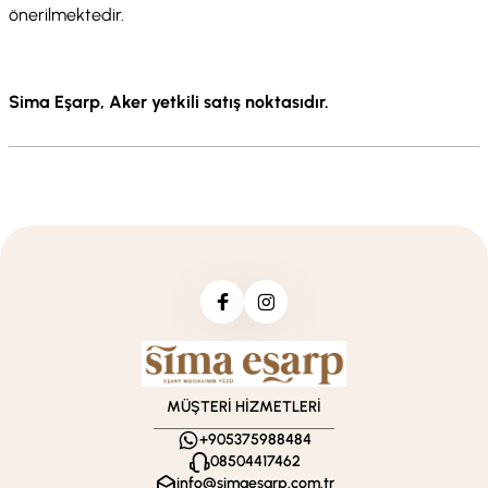
önerilmektedir.
Sima Eşarp, Aker yetkili satış noktasıdır.
MÜŞTERİ HİZMETLERİ
+905375988484
08504417462
info@simaesarp.com.tr