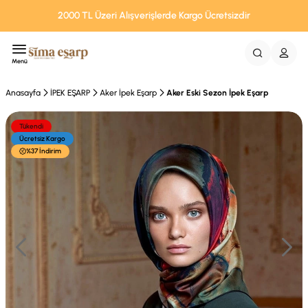
2000 TL Üzeri Alışverişlerde Kargo Ücretsizdir
Menü
Anasayfa
İPEK EŞARP
Aker İpek Eşarp
Aker Eski Sezon İpek Eşarp
Tükendi
Ücretsiz Kargo
%37 İndirim