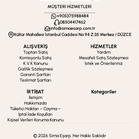
MÜŞTERİ HİZMETLERİ
+905375988484
08504417462
info@simaesarp.com.tr
Kültür Mahallesi İstanbul Caddesi No:94 Z:35 Merkez / DÜZCE
ALIŞVERİŞ
HİZMETLER
Toptan Satış
Yardım
Komisyonlu Satış
Mesafeli Satış Sözleşmesi
K.V.K Kanunu
İstek ve Önerileriniz
Gizlilik Sözleşmesi
Garanti Şartları
Teslimat Şartları
İRTİBAT
Kategoriler
İletişim
Hakkımızda
Tüketici Hakları – Cayma –
İptal İade Koşulları
Kişisel Verileri Koruma Kanunu
© 2026 Sima Eşarp. Her Hakkı Saklıdır