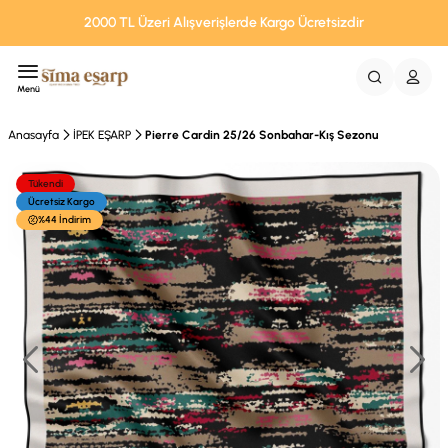
2000 TL Üzeri Alışverişlerde Kargo Ücretsizdir
Menü
Anasayfa
İPEK EŞARP
Pierre Cardin 25/26 Sonbahar-Kış Sezonu
Tükendi
Ücretsiz Kargo
%44 İndirim