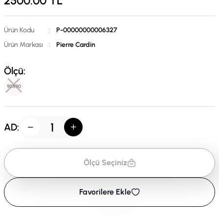
2500.00
TL
Ürün Kodu
:
P-00000000006327
Ürün Markası
:
Pierre Cardin
Ölçü:
90X90
AD:
Ölçü Seçiniz
Favorilere Ekle