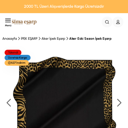
2000 TL Üzeri Alışverişlerde Kargo Ücretsizdir
Menü
Anasayfa
İPEK EŞARP
Aker İpek Eşarp
Aker Eski Sezon İpek Eşarp
Tükendi
Ücretsiz Kargo
%37 İndirim