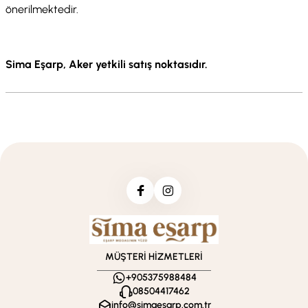
önerilmektedir.
Sima Eşarp, Aker yetkili satış noktasıdır.
MÜŞTERİ HİZMETLERİ
+905375988484
08504417462
info@simaesarp.com.tr