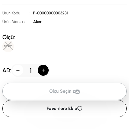
Ürün Kodu
:
P-00000000003231
Ürün Markası
:
Aker
Ölçü:
90X90
AD:
Ölçü Seçiniz
Favorilere Ekle