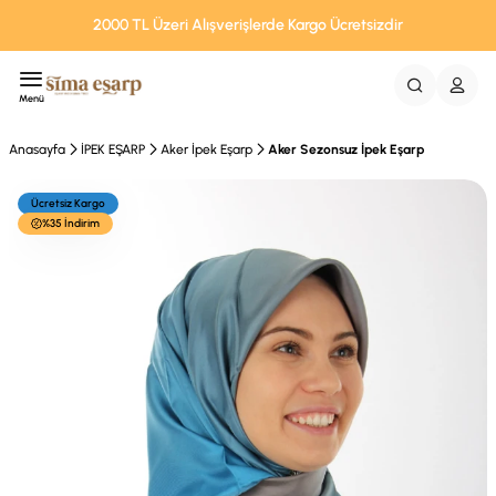
2000 TL Üzeri Alışverişlerde Kargo Ücretsizdir
Menü
Anasayfa
İPEK EŞARP
Aker İpek Eşarp
Aker Sezonsuz İpek Eşarp
Ücretsiz Kargo
%35 İndirim