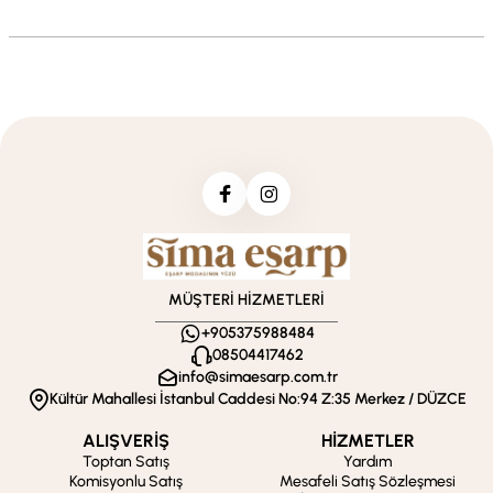
MÜŞTERİ HİZMETLERİ
+905375988484
08504417462
info@simaesarp.com.tr
Kültür Mahallesi İstanbul Caddesi No:94 Z:35 Merkez / DÜZCE
ALIŞVERİŞ
HİZMETLER
Toptan Satış
Yardım
Komisyonlu Satış
Mesafeli Satış Sözleşmesi