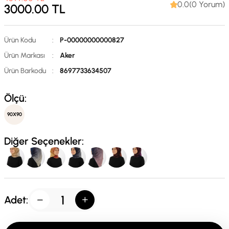
0.0(0 Yorum)
3000.00
TL
Ürün Kodu
:
P-00000000000827
Ürün Markası
:
Aker
Ürün Barkodu
:
8697733634507
Ölçü:
90X90
Diğer Seçenekler:
Adet: