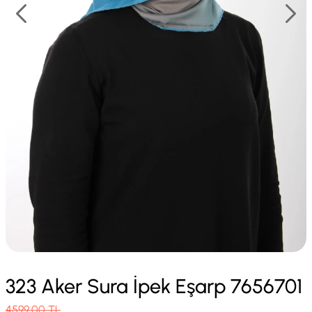
323 Aker Sura İpek Eşarp 7656701
4599.00
TL