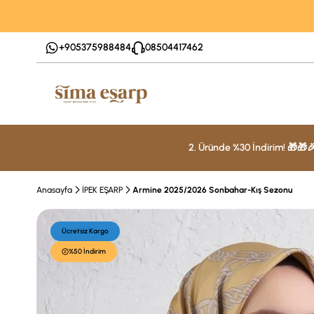
+905375988484
08504417462
2. Üründe %30 İndirim! 🎁🎁
Anasayfa
İPEK EŞARP
Armine 2025/2026 Sonbahar-Kış Sezonu
Ücretsiz Kargo
%50 İndirim