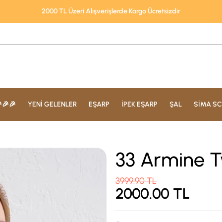
2000 TL Üzeri Alışverişlerde Kargo Ücretsizdir
🎉🎉
YENİ GELENLER
EŞARP
İPEK EŞARP
ŞAL
SİMA SC
33 Armine T
3999.90
TL
2000.00
TL