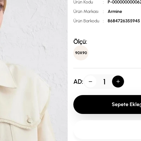
Ürün Kodu
:
P-00000000006
Ürün Markası
:
Armine
Ürün Barkodu
:
8684726355945
Ölçü:
90X90
AD:
Sepete Ekle