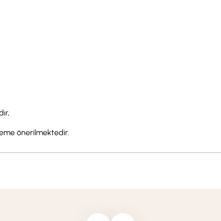
ır,
zleme önerilmektedir.