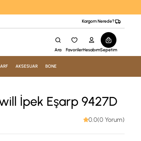
Kargom Nerede?
Ara
Favoriler
Hesabım
Sepetim
ARF
AKSESUAR
BONE
will İpek Eşarp 9427D
0.0(0 Yorum)