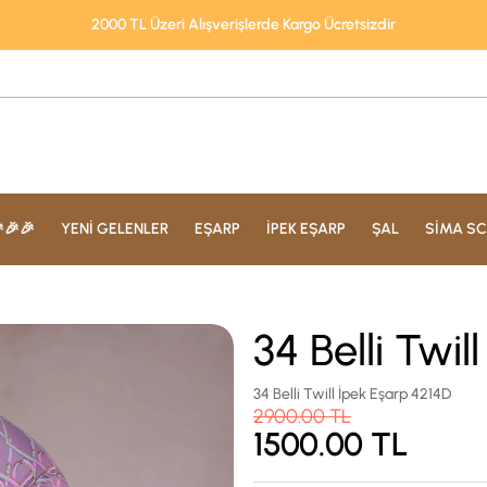
2000 TL Üzeri Alışverişlerde Kargo Ücretsizdir
🎉🎉
YENİ GELENLER
EŞARP
İPEK EŞARP
ŞAL
SİMA SC
34 Belli Twi
34 Belli Twill İpek Eşarp 4214D
2900.00
TL
1500.00
TL