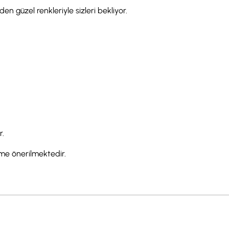
en güzel renkleriyle sizleri bekliyor.
r.
eme önerilmektedir.