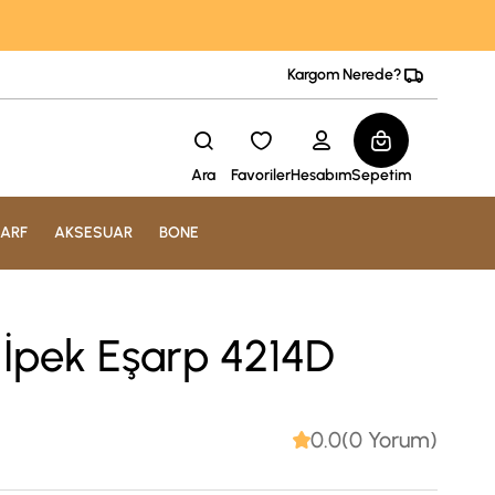
Kargom Nerede?
Ara
Favoriler
Hesabım
Sepetim
ARF
AKSESUAR
BONE
ll İpek Eşarp 4214D
0.0(0 Yorum)