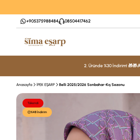
+905375988484
08504417462
2. Üründe %30 İndirim! 🎁🎁
Anasayfa
İPEK EŞARP
Belli 2025/2026 Sonbahar-Kış Sezonu
Tükendi
%48 İndirim