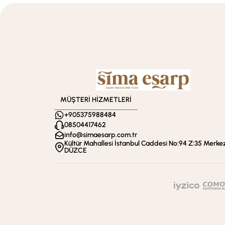
MÜŞTERİ HİZMETLERİ
+905375988484
08504417462
info@simaesarp.com.tr
Kültür Mahallesi İstanbul Caddesi No:94 Z:35 Merkez
DÜZCE