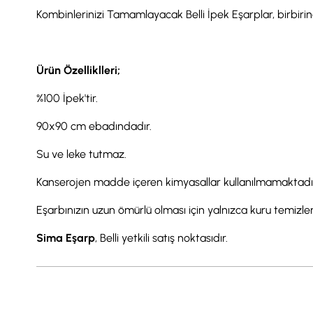
Kombinlerinizi Tamamlayacak Belli İpek Eşarplar, birbirind
Ürün Özelliklleri;
%100 İpek'tir.
90x90 cm ebadındadır.
Su ve leke tutmaz.
Kanserojen madde içeren kimyasallar kullanılmamaktadı
Eşarbınızın uzun ömürlü olması için yalnızca kuru temizl
Sima Eşarp
, Belli yetkili satış noktasıdır.