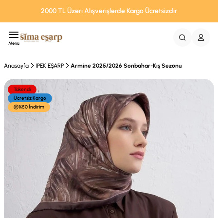
2000 TL Üzeri Alışverişlerde Kargo Ücretsizdir
Menü
Anasayfa
İPEK EŞARP
Armine 2025/2026 Sonbahar-Kış Sezonu
Tükendi
Ücretsiz Kargo
%50 İndirim