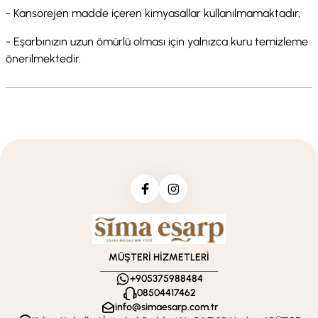
- Kansorejen madde içeren kimyasallar kullanılmamaktadır,
- Eşarbınızın uzun ömürlü olması için yalnızca kuru temizleme
önerilmektedir.
MÜŞTERİ HİZMETLERİ
+905375988484
08504417462
info@simaesarp.com.tr