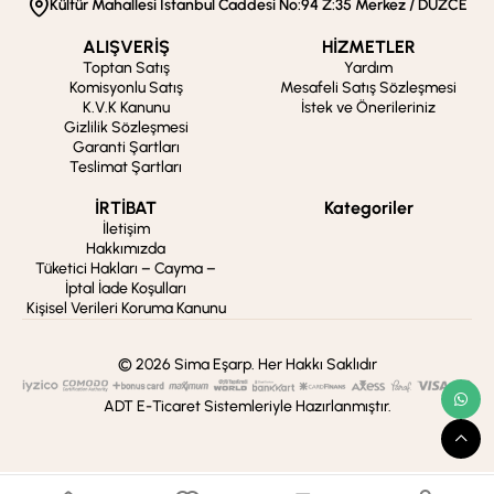
Kültür Mahallesi İstanbul Caddesi No:94 Z:35 Merkez / DÜZCE
ALIŞVERİŞ
HİZMETLER
Toptan Satış
Yardım
Komisyonlu Satış
Mesafeli Satış Sözleşmesi
K.V.K Kanunu
İstek ve Önerileriniz
Gizlilik Sözleşmesi
Garanti Şartları
Teslimat Şartları
İRTİBAT
Kategoriler
İletişim
Hakkımızda
Tüketici Hakları – Cayma –
İptal İade Koşulları
Kişisel Verileri Koruma Kanunu
© 2026 Sima Eşarp. Her Hakkı Saklıdır
ADT E-Ticaret Sistemleriyle Hazırlanmıştır.