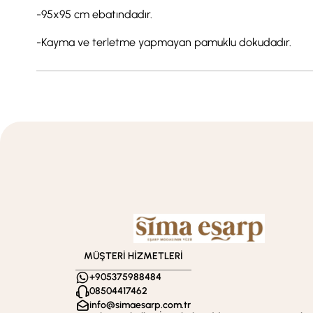
-95x95 cm ebatındadır.
-Kayma ve terletme yapmayan pamuklu dokudadır.
MÜŞTERİ HİZMETLERİ
+905375988484
08504417462
info@simaesarp.com.tr