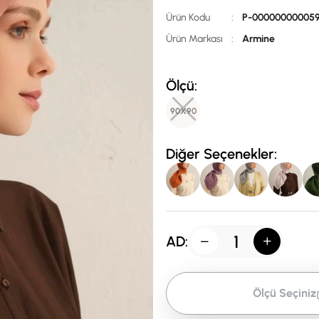
Ürün Kodu
:
P-00000000005
Ürün Markası
:
Armine
Ölçü:
90X90
Diğer Seçenekler:
AD:
Ölçü Seçiniz