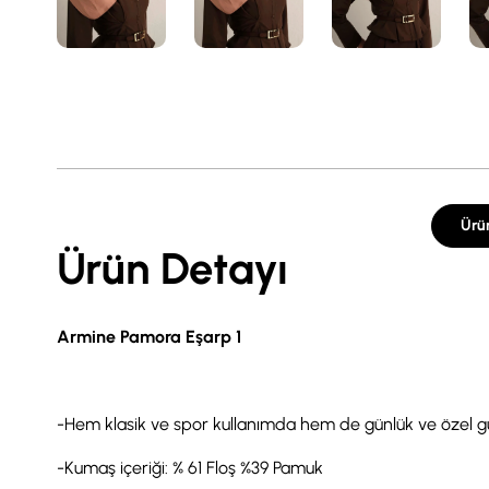
Ürü
Ürün Detayı
Armine Pamora Eşarp 1
-Hem klasik ve spor kullanımda hem de günlük ve özel gün
-Kumaş içeriği: % 61 Floş %39 Pamuk