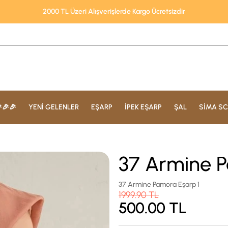
2000 TL Üzeri Alışverişlerde Kargo Ücretsizdir
🎉🎉
YENİ GELENLER
EŞARP
İPEK EŞARP
ŞAL
SİMA SC
37 Armine P
37 Armine Pamora Eşarp 1
1999.90
TL
500.00
TL