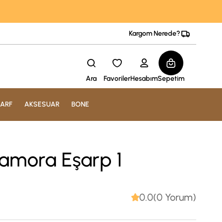
Kargom Nerede?
Ara
Favoriler
Hesabım
Sepetim
ARF
AKSESUAR
BONE
amora Eşarp 1
0.0(0 Yorum)