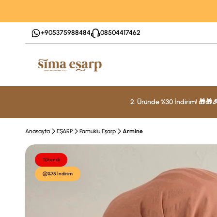
+905375988484
08504417462
2. Üründe %30 İndirim! 🎁🎁
Anasayfa
EŞARP
Pamuklu Eşarp
Armine
Tükendi
%75 İndirim